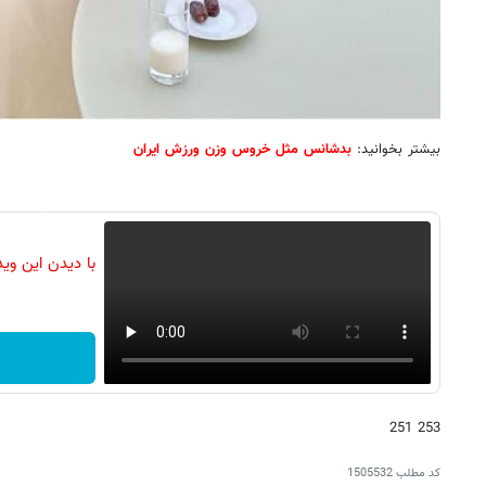
بیشتر بخوانید:
بدشانس مثل خروس وزن ورزش ایران
با دیدن این وی
253 251
کد مطلب
1505532