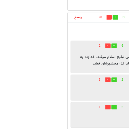
پاسخ
31
92
2
6
ی تبلیغ اسلام میکند. خداوند به
یا الله محشورشان نماید
3
2
1
2