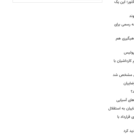
کتور؛ این یک
وند
مه رسمی برای
ماهیگیری هم
پولیس
کارداشیان با
لال مشخص شد
اییان
؟
‌های آسیایی
ییان به استقلال
قرارداد با
د کرد