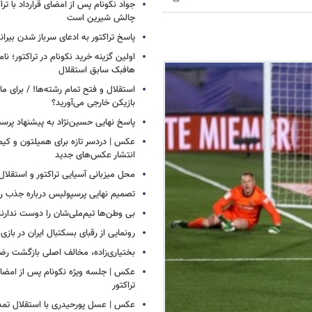
جواد نکونام پس از امضای قرارداد با ترا
چالش شیرین است
پاسخ تراکتور به ادعای سرباز شدن بیران
اولین گزینه خرید نکونام در تراکتور؛ نا
هافبک سابق استقلال
استقلال و فتح تمام رشته‌ها! / برای 
بازیکن خارجی می‌آورید؟
پاسخ نهایی حسین‌نژاد به پیشنهاد پرس
عکس | دردسر تازه برای همیلتون و کیم 
انتشار عکس‌های جدید
محل میزبانی آسیایی تراکتور و استق
تصمیم نهایی پرسپولیس درباره جذب رض
بی وطن‌ها تیم‌ملی‌شان را دوست ندارند
رونمایی از رقبای بسکتبال ایران در بازی
بختیاری‌زاده، مخالف اصلی بازگشت رضا
عکس | جلسه ویژه نکونام پس از امضای 
تراکتور
عکس | عسل پورحیدری با استقلال تمدی