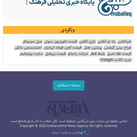
وبگردی
خبرآنلاین
راه نو آنلاین
بازی آنلاین
قیمت تلویزیون سونی
مبل مینیمال
جراح بینی گوشتی
پرشین هتل
قیمت آهن فولاد ایرانیان
اعتبارسنجی بانکی
قیمت طلا امروز
بلیط قطار
شرکت رادوکو
قیمت پروفیل
سایت یوتوتایمز
خرید اکانت chatgpt
نسخه دسکتاپ
تمامی حقوق این سایت برای خبرآنلاین محفوظ است. نقل مطالب با ذکر منبع بلامانع است.
Copyright © 2025 khabaronline News Agancy, All rights reserved
طراحی و تولید: نستوه