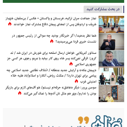
در بحث مشارکت کنید
نماز جماعت سران ترکیه، عربستان و پاکستان + عکس / بن‌سلمان، شهباز
شریف و اردوغان پس از امضای پیمان دفاع مشترک نماز خواندند
شما نظر بدهید/ اگر خبرنگار بودید چه سوالی از رئیس جمهور در
نشست خبری فردا می‌پرسیدید؟
سناتور آمریکایی خواهان ارسال اسلحه برای شورش در ایران شد / تد
کروز: فرقی نمی‌کند پسر شاه روی کار بیاید یا مریم رجوی، هر کسی جز
جمهوری اسلامی
«پیمان مکه» و آرایش جدید منطقه / ائتلاف نظامی جدید اسلامی چه
پیامی برای تهران دارد؟ / مثلث ریاض، آنکارا و اسلام‌آباد علیه خلاء
امنیتی غرب
سوسن پرور: دیگر «عاشق» حرفه‌ام نیستم/ شو آف‌های لازم برای بازیگر
بودن را ندارم/ مِهر هم مثل نان آدم‌ها را نمک‌گیر می‌کند