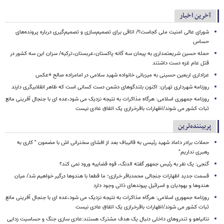
آخرین اخبار
شورای عالی امنیت ملی کجاست؟/ اتاقی برای تصمیم‌سازی و تصمیم‌گیری درباره پرونده‌های
حساس
حمله حسین شریعتمداری به پیمان سه گانه پاکستان،عربستان،ترکیه/ سزان این سه کشور در
قتل عام غزه دست داشتند
عزاداری اربعین حسینی به میزبانی خانواده شهید سلامی در امامزاده صالح +عکس
روزنامه شهرداری تهران: اکنون بلندگوهای دشمن دست کسانی است که ظاهر انقلابیگری دارند
روزنامه جمهوری اسلامی: هرگاه مذاکرات به نتیجه نزدیک می شود،عده ای با جنجال آفرینی مانع
ثبات کشور می شوند/اظهارات باقرخرازی یک اتفاق عادی نیست
پربیننده‌ترین
حملات برادر داماد شهید رئیسی به قالیباف بعد از افشای سخنرانی اش با مضمون " کاری به
رهبری نداریم"
گنجی: یک نفر به رئیس جمهور گفته الدنگ، قوه قضاییه ورود نمی کند؟
قسمت جدید اظهارات جنجالی محمدباقر خرازی؛ ما قطعا با هندوها درگیر خواهیم شد/ میان
هندوها و یهودیان و اسرائیل پیوندهای ذاتی وجود دارد
روزنامه جمهوری اسلامی: هرگاه مذاکرات به نتیجه نزدیک می شود،عده ای با جنجال آفرینی مانع
ثبات کشور می شوند/اظهارات باقرخرازی یک اتفاق عادی نیست
نتانیاهو و تندروهای داخلی دنبال یک هدف مشترک هستند:عادی سازی جنگ و حساسیت زدایی