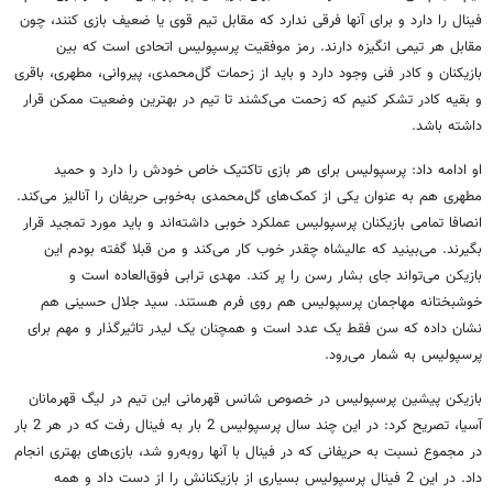
فینال را دارد و برای آنها فرقی ندارد که مقابل تیم قوی یا ضعیف بازی کنند، چون
مقابل هر تیمی انگیزه دارند. رمز موفقیت پرسپولیس اتحادی است که بین
بازیکنان و کادر فنی وجود دارد و باید از زحمات گل‌محمدی، پیروانی، مطهری، باقری
و بقیه کادر تشکر کنیم که زحمت می‌کشند تا تیم در بهترین وضعیت ممکن قرار
داشته باشد.
او ادامه داد: پرسپولیس برای هر بازی تاکتیک خاص خودش را دارد و حمید
مطهری هم به عنوان یکی از کمک‌های گل‌محمدی به‌خوبی حریفان را آنالیز می‌کند.
انصافا تمامی بازیکنان پرسپولیس عملکرد خوبی داشته‌اند و باید مورد تمجید قرار
بگیرند. می‌بینید که عالیشاه چقدر خوب کار می‌کند و من قبلا گفته بودم این
بازیکن می‌تواند جای بشار رسن را پر کند. مهدی ترابی فوق‌العاده است و
خوشبختانه مهاجمان پرسپولیس هم روی فرم هستند. سید جلال حسینی هم
نشان داده که سن فقط یک عدد است و همچنان یک لیدر تاثیرگذار و مهم برای
پرسپولیس به شمار می‌رود.
بازیکن پیشین پرسپولیس در خصوص شانس قهرمانی این تیم در لیگ قهرمانان
آسیا، تصریح کرد: در این چند سال پرسپولیس 2 بار به فینال رفت که در هر 2 بار
در مجموع نسبت به حریفانی که در فینال با آنها روبه‌رو شد، بازی‌های بهتری انجام
داد. در این 2 فینال پرسپولیس بسیاری از بازیکنانش را از دست داد و همه