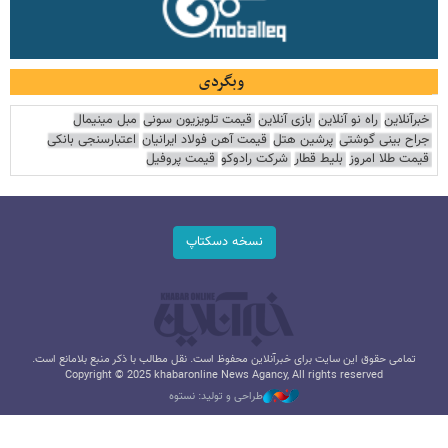
وبگردی
خبرآنلاین
راه نو آنلاین
بازی آنلاین
قیمت تلویزیون سونی
مبل مینیمال
جراح بینی گوشتی
پرشین هتل
قیمت آهن فولاد ایرانیان
اعتبارسنجی بانکی
قیمت طلا امروز
بلیط قطار
شرکت رادوکو
قیمت پروفیل
نسخه دسکتاپ
تمامی حقوق این سایت برای خبرآنلاین محفوظ است. نقل مطالب با ذکر منبع بلامانع است.
Copyright © 2025 khabaronline News Agancy, All rights reserved
طراحی و تولید: نستوه