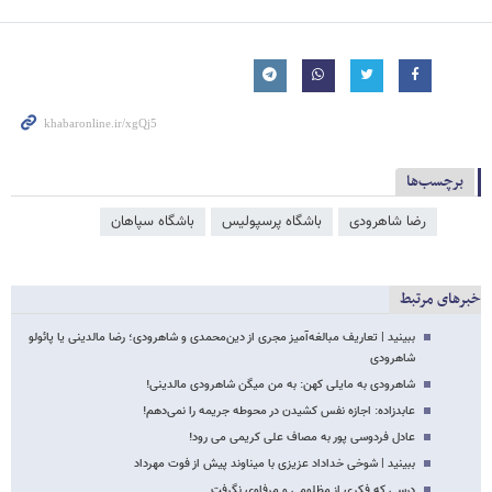
برچسب‌ها
رضا شاهرودی
باشگاه پرسپولیس
باشگاه سپاهان
خبرهای مرتبط
ببینید | تعاریف مبالغه‌آمیز مجری از دین‌محمدی و شاهرودی؛ رضا مالدینی یا پائولو
شاهرودی
شاهرودی به مایلی کهن: به من میگن شاهرودی مالدینی!
عابدزاده: اجازه نفس کشیدن در محوطه جریمه را نمی‌دهم!
عادل فردوسی پور به مصاف علی کریمی می رود!
ببینید | شوخی خداداد عزیزی با میناوند پیش از فوت مهرداد
درسی که فکری از مظلومی و مرفاوی نگرفت