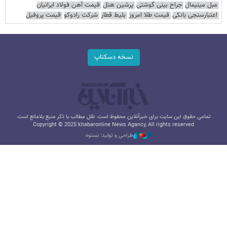
مبل مینیمال
جراح بینی گوشتی
پرشین هتل
قیمت آهن فولاد ایرانیان
اعتبارسنجی بانکی
قیمت طلا امروز
بلیط قطار
شرکت رادوکو
قیمت پروفیل
نسخه دسکتاپ
تمامی حقوق این سایت برای خبرآنلاین محفوظ است. نقل مطالب با ذکر منبع بلامانع است.
Copyright © 2025 khabaronline News Agancy, All rights reserved
طراحی و تولید: نستوه