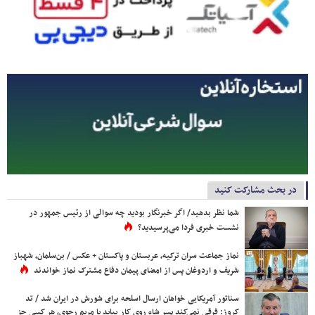
در بحث مشارکت کنید
شما نظر بدهید/ اگر خبرنگار بودید چه سوالی از رئیس جمهور در
نشست خبری فردا می‌پرسیدید؟
نماز جماعت سران ترکیه، عربستان و پاکستان + عکس / بن‌سلمان، شهباز
شریف و اردوغان پس از امضای پیمان دفاع مشترک نماز خواندند
سناتور آمریکایی خواهان ارسال اسلحه برای شورش در ایران شد / تد
کروز: فرقی نمی‌کند پسر شاه روی کار بیاید یا مریم رجوی، هر کسی جز