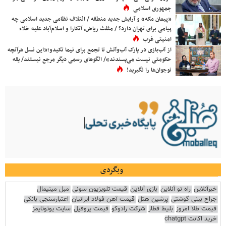
جمهوری اسلامی
«پیمان مکه» و آرایش جدید منطقه / ائتلاف نظامی جدید اسلامی چه
پیامی برای تهران دارد؟ / مثلث ریاض، آنکارا و اسلام‌آباد علیه خلاء
امنیتی غرب
از آب‌بازی در پارک آب‌وآتش تا تجمع برای نیما تکیدو؛«این نسل هرآنچه
حکومتی نیست می‌پسندند»/ الگوهای رسمی دیگر مرجع نیستند/ یقه
نوجوان‌ها را نگیرید!
وبگردی
خبرآنلاین
راه نو آنلاین
بازی آنلاین
قیمت تلویزیون سونی
مبل مینیمال
جراح بینی گوشتی
پرشین هتل
قیمت آهن فولاد ایرانیان
اعتبارسنجی بانکی
قیمت طلا امروز
بلیط قطار
شرکت رادوکو
قیمت پروفیل
سایت یوتوتایمز
خرید اکانت chatgpt