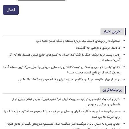
ارسال
آخرین اخبار
اسلام‌آباد: رایزنی‌های دیپلماتیک درباره منطقه و تنگه هرمز ادامه دارد
در دیدار الزیدی و بارزانی چه گذشت؟
رویترز پشت پرده توقف جنگ را افشا کرد: تهران به کشورهای خلیج فارس هشدار داد که اگر
آمریکا حمله کند....
ادعای ترامپ: «جمهوری اسلامی دوست‌داشتنی را حسابی می‌کوبیم»؛ برای بزرگ‌ترین حمله آماده
بودیم/ غنائم از آنِ فاتح است، درست است؟
در دیدار وزرای خارجه آمریکا و انگلیس درباره ایران و تنگه هرمز چه گذشت؟/ عکس
پربیننده‌ترین
نتایج جالب یک نظرسنجی در باره محبوبیت ایران در 7کشور عربی/ اردن و لبنان پایین تر از
فلسطین و مراکش و تونس
حسین شریعتمداری به مذاکرات ایران و عمان بر سر تردد در تنگه هرمز حمله کرد: دارید تنگه را
برای امریکا باز می کنید
ادعای ونس: به دنبال پایان موفقیت‌آمیز مناقشه ایران هستیم/جناح‌های رقیب در داخل ایران،