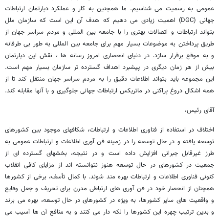
عمومی به رسمیت می شناسیم. ما همچنین به کار و عملکرد دپارتمان ارتباطات
جهانی (DGC) اهمیت زیادی می دهیم که هدف آن این است که سازمان ملل
بتواند ارتباطات و اتصالات بهتری را با جامعه بین المللی و مردم سراسر جهان از
طریق پرداختن به موضوعات بسیار مهم برای جامعه بین المللی به طور بی طرفانه
و به موقع برقرار سازد. در دنیای انحصاری امروز رسانه ها ، نقش این دپارتمان
بیش از هر زمان دیگری در پیشبرد اهداف گسترده تر سازمان بسیار مهم است.
این مجموعه باید بتواند اطلاعات دقیق را به مردم سراسر جهان منتقل کند تا از
همه اشکال دروغ پراکنی در ماتریکس ارتباطات جهانی جلوگیری و با آنها مقابله کند.
آقای رئیس،
اختلاف در استفاده از فناوری اطلاعات و ارتباطات، شکافهای موجود بین کشورهای
توسعه یافته و در حال توسعه را در زمینه فن آوری اطلاعات و ارتباطات عمومی به
طرز غیرقابل جبرانی افزایش داده است و در نتیجه، بخشهای گسترده ای از
جمعیت در کشورهای در حال توسعه هنوز نتوانسته اند از مزایای کافی انقلاب
کنونی فناوری اطلاعات و ارتباطات بهره مند شوند. با کمال تأسف، برخی از کشورها
همچنان از انحصار خود در فن آوری های ارتباطی مدرن برای تحریف و جعل وقایع
و واقعیت های سایر کشورها، به ویژه در کشورهای در حال توسعه، بهره می برند
و بدین ترتیب چهره این کشورها را لکه دار می کنند و به منافع آن ها آسیب می