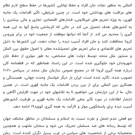
المللی به منظور نجات جان افراد و حفظ توانایی کشورها در حفظ سطح لازم نظام
های مراقبت های بهداشتی خود است. در چنین شرایطی، تأثیر اقدامات یک جانبه
قهری، به ویژه تحریم های غیرقانونی، فشارهای اقتصادی، تجاری و مالی بیشتری را
به کشورهای هدف تحمیل می کند در حالی که اثربخشی پاسخ آنها به این همه
گیری را محدود می کند. از آنجا که دولتها موظفند از جمعیت خود در برابر ویروس
کرونا محافظت کنند و جان افراد آسیب دیده را نجات دهند، این کشورها به دلیل
تحریم های اقتصادی و سایر تحریم های تحمیل­شده مغایر با اصول حقوق بین الملل
و منشور ملل متحد توسط دولت های مشخص، به طور موثری از حفظ جان
شهروندان خود جلوگیری شده است. در این راستا، همانطور که در قطعنامه کلی
درباره همه گیری کرونا که در مجمع عمومی سازمان ملل متحد در سپتامبر ۲۰۲۰
تصویب شده، تأکید شده است، ایران بار دیگر خواستار وحدت جهانی، همبستگی و
همکاری بین المللی برای از بین بردن اقدامات یک جانبه قهری است. در همین
حال، ما از این دپارتمان می خواهیم تا به تلاشهای خود در جهت افزایش آگاهی و
انتشار اطلاعات در مورد تأثیر منفی اقدامات یک جانبه قهری بر ظرفیت کشورهای
آسیب دیده برای پاسخگویی موثر و کارآمد به همه گیری کووید۱۹ ادامه دهد.
جو فعلی عدم تحمل و نفرت نسبت به اسلام و مسلمانان در مناطق مختلف جهان
که توسط رسانه های ضد مسلمان تحریک می شود و سخنان ملتهب و همچنین
متعصبانه برخی از شخصیت های سیاسی در غرب بسیار نگران کننده است. زمان