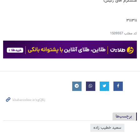
متشکرم آقای رئیس!
۳۱۱۳۱۱
کد مطلب
1509557
برچسب‌ها
سعيد خطيب زاده