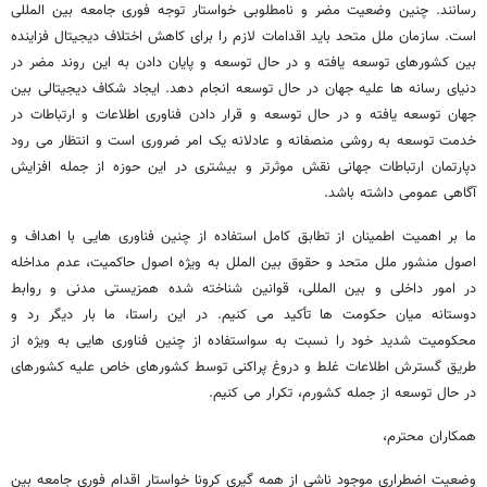
رسانند. چنین وضعیت مضر و نامطلوبی خواستار توجه فوری جامعه بین المللی
است. سازمان ملل متحد باید اقدامات لازم را برای کاهش اختلاف دیجیتال فزاینده
بین کشورهای توسعه یافته و در حال توسعه و پایان دادن به این روند مضر در
دنیای رسانه ها علیه جهان در حال توسعه انجام دهد. ایجاد شکاف دیجیتالی بین
جهان توسعه یافته و در حال توسعه و قرار دادن فناوری اطلاعات و ارتباطات در
خدمت توسعه به روشی منصفانه و عادلانه یک امر ضروری است و انتظار می رود
دپارتمان ارتباطات جهانی نقش موثرتر و بیشتری در این حوزه از جمله افزایش
آگاهی عمومی داشته باشد.
ما بر اهمیت اطمینان از تطابق کامل استفاده از چنین فناوری هایی با اهداف و
اصول منشور ملل متحد و حقوق بین الملل به ویژه اصول حاکمیت، عدم مداخله
در امور داخلی و بین المللی، قوانین شناخته شده همزیستی مدنی و روابط
دوستانه میان حکومت ها تأکید می کنیم. در این راستا، ما بار دیگر رد و
محکومیت شدید خود را نسبت به سواستفاده از چنین فناوری هایی به ویژه از
طریق گسترش اطلاعات غلط و دروغ پراکنی توسط کشورهای خاص علیه کشورهای
در حال توسعه از جمله کشورم، تکرار می کنیم.
همکاران محترم،
وضعیت اضطراری موجود ناشی از همه گیری کرونا خواستار اقدام فوری جامعه بین