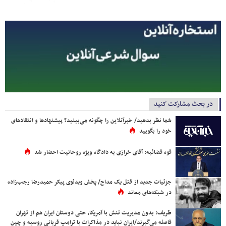
در بحث مشارکت کنید
شما نظر بدهید/ خبرآنلاین را چگونه می‌بینید؟ پیشنهادها و انتقادهای
خود را بگویید
قوه قضائیه: آقای خرازی به دادگاه ویژه روحانیت احضار شد
جزئیات جدید از قتل یک مداح/ پخش ویدئوی پیکر حمیدرضا رجب‌زاده
در شبکه‌های معاند
ظریف: بدون مدیریت تنش با آمریکا، حتی دوستان ایران هم از تهران
فاصله می‌گیرند/ایران نباید در مذاکرات با ترامپ قربانی روسیه و چین