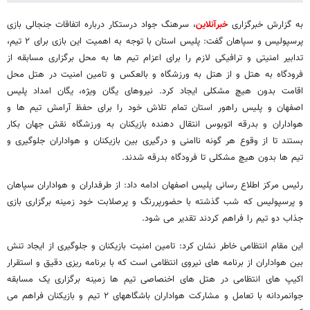
به گزارش خبرگزاری
خبرآنلاین
، سرهنگ جواد درستکار درباره اتفاقات جنجالی بازی
پرسپولیس و سپاهان گفت: پلیس استان با توجه به اهمیت این بازی برای ۲ تیم،
تدابیر امنیتی و ترافیکی لازم را برای اعزام تیم ها به محل برگزاری مسابقه از
فرودگاه به هتل و از هتل به ورزشگاه و بالعکس و تامین امنیت در هتل محل
اقامت بدون هیچ مشکلی ایجاد کرد. نیروهای یگان ویژه، یگان امداد پلیس
اصفهان و پلیس راهور استان تمام تلاش خود را برای حفظ آرامش تیم ها و
هواداران و بدرقه اتوبوس انتقال دهنده بازیکنان به ورزشگاه نقش جهان بکار
بستند تا از وقوع هر گونه ناامنی و درگیری بین بازیکنان و هواداران جلوگیری و
تیم ها بدون هیچ مشکلی تا فرودگاه بدرقه شدند.
رئیس مرکز اطلاع رسانی پلیس اصفهان ادامه داد: از طرفداران و هواداران سپاهان
و پرسپولیس که شب گذشته با حضورپررنگ و پرصلابت خود زمینه برگزاری بازی
جذاب دو تیم را فراهم کردند تقدیر می شود.
این مقام انتظامی خاطر نشان کرد: تامین امنیت بازیکنان و جلوگیری از ایجاد تنش
بین هواداران از برنامه های نیروی انتظامی است که با برنامه ریزی دقیق و استقرار
اکیپ های انتظامی در هتل های اخنصاصی تیم ها زمینه برگزاری یک مسابقه
جوانمردانه با تعامل و مشارکت هواداران باشگاههای ۲ تیم و بازیکنان فراهم می