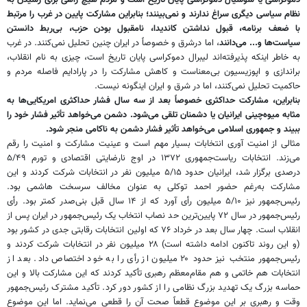
نظام سیاسی دیگری سراغ ندارند و نمی‌بینند؛ بنابراین مشارکت پایین در غرب را مرتبط
با ضعف برنامه، قبول نداشتن کاندیدا، نامقبول بودن حزب، بی‌ربط دانستن
سیاست‌ها و... می‌دانند
، اما درشرق و خصوصاً در ایران چنین تحلیل نمی‌کنند. در غرب
به خاطر اینکه پذیرفته‌اند لیبرال دموکراسی پایان تاریخ است، چیزی به نام انقلاب،
براندازی و اپوزیسیون بی‌معناست و کاهش مشارکت را در پارادایم فاصله مردم و
حاکمیت تحلیل نمی‌کنند، اما در شرق و ایران اینگونه نیست.
بنابراین، مشارکت حداکثری خصوصاً بعد از سه سال فشار حداکثری امریکایی‌ها به
مثابه میوه‌چینی ایرانیان یا دشمنان تلقی می‌شود. دشمن می‌خواهد تأثیر فشار خود را
ببیند و جمهوری اسلامی می‌خواهد تأثیر فشار دشمن به ناکامی منجر شود.
مثالی از امنیت آوری انتخابات بسیار مهم است و عینیت مشارکت و امنیت را رقم
می‌زند. انتخابات ریاست‌جمهوری ۱۳۷۲ در اوج نارضایتی اقتصادی و تورم ۵/۴۹
درصدی برگزار شد، ایرانیان حدود ۵/۱۵ میلیون نفر در انتخابات شرکت کردند و این
مشارکت به‌رغم حضور احمد توکلی به عنوان مخالف سرسخت هاشمی بود.
رئیس‌جمهور نیز ۵/۱۰ میلیون رأی آورد که از ۱۴ سال قبل بنی‌صدر کمتر بود. رأی
رئیس‌جمهور در سال ۷۲ پایین‌ترین حد نصاب انتخاب یک رئیس‌جمهور در ایران پس از
انقلاب است. چهار سال بعد در خرداد ۷۶ که اولین انتخابات رقابتی جدی در کشور بود
(و این روند تاکنون ادامه داشته است) ۲۸ میلیون نفر در انتخابات شرکت کردند و
رئیس‌جمهور منتخب نیز حدود ۲۰ میلیون از رأی را به خود اختصاص داد. بعد از
انتخابات هم خاتمی و هم مقام‌معظم رهبری تأکید کردند که این مشارکت بالا و این
حماسه بزرگ یک تهدید بزرگ نظامی را از کشور دور کرد. تأکید مشترک رئیس‌جمهور
وقت و رهبری بر این موضوع قطعاً صحت آن را قطعی می‌نماید. اما این موضوع