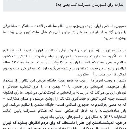
ندارند برای کشورشان مشارکت کنند یعنی چه؟
جمهوری اسلامی ایران از بدو پیروزی، بازی نظام سلطه در قاعده سلطه‌گر – سلطه‌پذیر
یا جهان آزاد و قرنطینه را به هم زد. چنین امری در شأن ملت کهن ایران بود، اما
پرهزینه هم بود.
در این میدان مبارزه بین عوامل قدرت عرفی و ظاهری ایران و امریکا فاصله زیادی
است. اگر وسعت، ثروت و جمعیت را مهم‌ترین عوامل قدرت یا ابرقدرتی یک کشور
بدانیم طبیعی است که فاصله ایران و امریکا چند برابر است. اما مقاومت ۴۲ ساله
ایرانیان از دو عامل قدرت نامتقارن سرچشمه می‌گیرد؛ اول تجربه تاریخی ملت و دوم
ایمانی که این ملت بر آن استوارند.
دشمن و رقیب امروز ما – غرب به ماهو غرب- جایگاه مردمی این نظام را از صندوق
رأی می‌فهمد. راهپیمایی روز قدس، یا ۲۲ بهمن و... را امری تبلیغی، هیجانی و
توده‌ای ارزیابی می‌کند که در رسانه بزرگ‌نمایی یا کوچک‌نمایی می‌شود. اما رأی اینگونه
نیست، جنبه کمی، کیفی و جهت‌گیری تک تک آرا روشن می‌شود و میزان مشارکت –
که به معنی رفراندوم به جمهوری اسلامی است- جایگاه دشمن را تنظیم می‌کند. این
باور ساده‌اندیشانه یا به خاطر کم‌اطلاعی است که هنگام مشارکت پایین (مانند
انتخابات ۱۳۹۸) به مثال‌آوری از کشورهای اروپایی پناه ببریم.
در غرب اندیشمندانشان این هنر را داشته‌اند که برای مردم انگاره‌ای بسازند که لیبرال
دموکراسی یا سوسیال دموکراسی پایان تاریخ است و مردم هیچ راهی برای رسیدن به