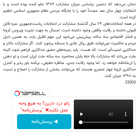
نشان می‌دهد که دشمن براساس میزان مشارکت ۱۳۷۲ جلو آمده بوده است و با
انتخابات چهار سال بعد مجدداً خود را با جایگاه مردمی نظام جمهوری اسلامی تنظیم
کرده است.
در همه انتخابات‌های ۲۴ سال گذشته مشارکت در انتخابات ریاست‌جمهوری نمره قابل
قبولی داشته و رقابت واقعی وجود داشته است. امسال به جهت تثبیت ویروس کرونا
و فشار اقتصادی سه ساله، پیش‌بینی می‌شود این مهم تقلیل یابد، به همین دلیل
مردم و حاکمیت نمی‌توانند طبق روال عادی با مسئله برخورد کنند. اگر مشارکت بالاتر و
حداکثری امنیت‌آور است- که هست- باید زمینه‌های حضور حداکثری فراهم شود، البته
ملت می‌داند که مشارکت بالا خط پایان محاصره سه ساله ملت ایران است و تو دهنی
را ان‌شاءلله خواهد زد. اما وجود رقابت جدی، مناظره حقیقی، برنامه باور پذیر و کنترل
حداکثری کرونا چهار عنصری هستند که می‌توانند بخشی از مشارکت را اصلاح و نسبت
به ۱۳۹۸ جبران کنند.
23302
زانو درد دارین؟ به هیچ وجه
عمل نکنید❌ "پرسش‌نامه"
◀ پرسش‌نامه