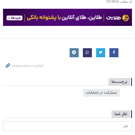
کد مطلب
1513516
برچسب‌ها
مشارکت در انتخابات
نظر شما