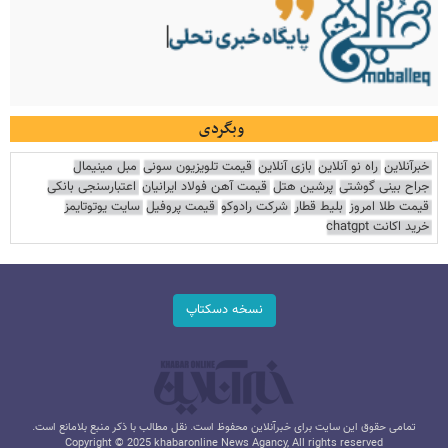
وبگردی
خبرآنلاین
راه نو آنلاین
بازی آنلاین
قیمت تلویزیون سونی
مبل مینیمال
جراح بینی گوشتی
پرشین هتل
قیمت آهن فولاد ایرانیان
اعتبارسنجی بانکی
قیمت طلا امروز
بلیط قطار
شرکت رادوکو
قیمت پروفیل
سایت یوتوتایمز
خرید اکانت chatgpt
نسخه دسکتاپ
تمامی حقوق این سایت برای خبرآنلاین محفوظ است. نقل مطالب با ذکر منبع بلامانع است.
Copyright © 2025 khabaronline News Agancy, All rights reserved