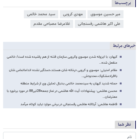
برچسب‌ها
میر حسین موسوی
مهدی کروبی
سید محمد خاتمی
علی اکبر هاشمی رفسنجانی
غلامرضا مصباحی مقدم
خبرهای مرتبط
کیهان: با ایزوله شدن موسوی وکروبی سازمان فتنه از هم پاشیده شده است/ خاتمی
منفعل شده…
مقام امنیتی: موسوی و کروبی درخانه شان هستند،دستگیر نشده انداماتماس شان
باافرادمشکوک،محدودش…
حمله شدید کیهان به سیدمحمد خاتمی بدنبال تحلیل وی از شرایط منطقه
محسن هاشمی: پیشنهادات آیت الله هاشمی در نماز جمعه28تیر88 در مورد برخورد با
معترضان…
فاطمه هاشمی: آیت­الله هاشمی رفسنجانی در برخی موارد نباید کوتاه می­آمد
نظر شما