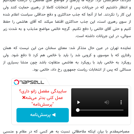
نکردند، خاطرنشان کرد: گرچه ما پاره​ای از مواضع آقای هاشمی را درست نمی​دانیم
و انتظار داشتیم که در جریانات پس از انتخابات کاملا از رهبری حمایت کنند ولی
این کار را نکردند. اما از آنجا که جذب حداکثری و دفع حداقلی سیاست اعلام شده
از سوی رهبری است، این جذب حداکثری اقتضا می​کند که آقای هاشمی را حفظ
کنیم و حتی آقای خاتمی را دفع نکنیم. گرچه خاتمی مواضع مذبذب و به شدت زیر
سوالی، در این جریانات داشته است.
نماینده تهران در عین حال متذکر شد: معنای سخنان من این نیست که همان
رفتاری که با موسوی و کروبی شد را باید با خاتمی هم کرد تا دفع شود. ولی
رویکرد به خاتمی باید با رویکرد به هاشمی متفاوت باشد چون منشا بسیاری از
مسائلی که پس از انتخابات ریاست جمهوری رخ داد، خاتمی بود.
ساییدگی مفصل زانو داری؟
عمل کنی بدتر می‌شه❌
"پرسش‌نامه"
◀ پرسش‌نامه
مصباحی​مقدم با بیان اینکه ملاحظاتی نسبت به هر کسی که در مقام و منسبی