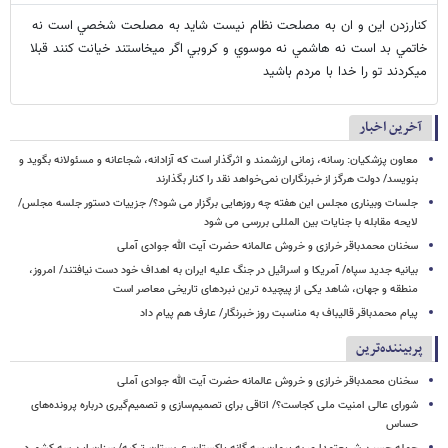
كنارزدن اين و ان به مصلحت نظام نيست شايد به مصلحت شخصي است نه
خاتمي بد است نه هاشمي نه موسوي و كروبي اگر ميخاستند خيانت كنند قبلا
ميكردند تو را خدا با مردم باشيد
آخرین اخبار
معاون پزشکیان: رسانه، زمانی ارزشمند و اثرگذار است که آزادانه، شجاعانه و مسئولانه بگوید و
بنویسد/ دولت هرگز از خبرنگاران نمی‌خواهد نقد را کنار بگذارند
جلسات وبیناری مجلس این هفته چه روزهایی برگزار می شود؟/ جزییات دستور جلسه مجلس/
لایحه مقابله با جنایات بین المللی بررسی می شود
سخنان محمدباقر خرازی و خروش عالمانه حضرت آیت الله جوادی آملی
بیانیه جدید سپاه/ آمریکا و اسرائیل در جنگ علیه ایران به اهداف خود دست نیافتند/ امروز،
منطقه و جهان، شاهد یکی از پیچیده ترین نبردهای تاریخی معاصر است
پیام محمدباقر قالیباف به مناسبت روز خبرنگار/ عارف هم پیام داد
پربیننده‌ترین
سخنان محمدباقر خرازی و خروش عالمانه حضرت آیت الله جوادی آملی
شورای عالی امنیت ملی کجاست؟/ اتاقی برای تصمیم‌سازی و تصمیم‌گیری درباره پرونده‌های
حساس