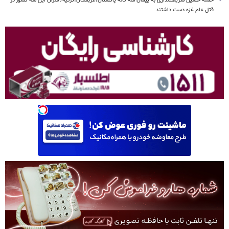
حمله حسین شریعتمداری به پیمان سه گانه پاکستان،عربستان،ترکیه/ سزان این سه کشور در
قتل عام غزه دست داشتند