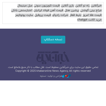
خبرآنلاین
راه نو آنلاین
بازی آنلاین
قیمت تلویزیون سونی
مبل مینیمال
جراح بینی گوشتی
پرشین هتل
قیمت آهن فولاد ایرانیان
اعتبارسنجی بانکی
قیمت طلا امروز
بلیط قطار
شرکت رادوکو
قیمت پروفیل
سایت یوتوتایمز
خرید اکانت chatgpt
نسخه دسکتاپ
تمامی حقوق این سایت برای خبرآنلاین محفوظ است. نقل مطالب با ذکر منبع بلامانع است.
Copyright © 2025 khabaronline News Agancy, All rights reserved
طراحی و تولید: نستوه