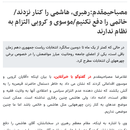
مصباحی​مقدم:رهبری، هاشمی را کنار نزدند/
خاتمی را دفع نکنیم/موسوی و کروبی التزام به
نظام ندارند
در حالی که کمتر از یک ماه تا دومین سالگرد انتخابات ریاست جمهوری دهم زمان
باقی است، یکی از اعضای جامعه روحانیت مبارز مواضعش را در خصوص برخی
چهره​های آن انتخابات مطرح کرد.
غلامرضا مصباحی​مقدم
در گفت​وگو با خبرآنلاین،
با بیان اینکه «آقایان کروبی و
موسوی اقداماتی کردند که نشان می داد به خاطر دستمال حاضرند قیصریه را به
آتش بکشند که نشان دهنده عدم التزام سیاسی و اعتقادی آنها به ولایت فقیه و
نظام است»، ادامه داد: ولی هاشمی چنین رفتاری نداشته است. ممکن است
موضع عده​ای به کنار زدن چهره​هایی مثل هاشمی و خاتمی باشد اما ما چنین
موضعی نداریم.
وی با اشاره به اینکه، مقام معظم رهبری در سخنانشان، آقای هاشمی را دفع