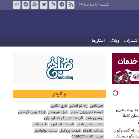
یکشنبه ۱۸ مرداد ۱۴۰۵
انتشارات
وبلاگ
استان‌ها
وبگردی
خبرآنلاین
راه نو آنلاین
بازی آنلاین
به بیت رهبری
قیمت تلویزیون سونی
مبل مینیمال
جراح بینی گوشتی
مان کاملاً
پرشین هتل
قیمت آهن فولاد ایرانیان
اعتبارسنجی بانکی
قیمت طلا امروز
بلیط قطار
شرکت رادوکو
قیمت پروفیل
سایت یوتوتایمز
راه گفت‌وگو را
فت‌وگو نیست/
خرید اکانت chatgpt