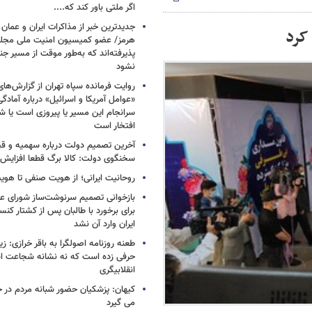
اگر ملتی باور کند که....
جدیدترین خبر از مذاکرات ایران و عمان د
هرمز/ عضو کمیسیون امنیت ملی مجلس
پذیرفته‌اند که به‌طور موقت از مسیر جن
نشود
روایت فرمانده سپاه تهران از گزارش‌ها
«عوامل آمریکا و اسرائیل» درباره آمادگ
سرانجام این مسیر یا پیروزی است یا ش
افتخار است
آخرین تصمیم دولت درباره سهمیه و قی
سخنگوی دولت: کالا برگ قطعا افزایش م
روحانیت ایرانی؛ از هویت صنفی تا هوی
بازخوانی تصمیم سرنوشت‌ساز شورای عا
برای برخورد با طالبان پس از کشتار کن
ایران وارد آن نشد
طعنه روزنامه اصولگرا به باقر خرازی: زی
حرفی زده است که نه نشانه شجاعت ا
انقلابیگری
کیهان: پزشکیان حضور شبانه مردم در خیاب
می گیرد