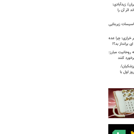
ن/ زیدآبادی:
د اثر آن را
اسیسات زیربنایی
ر خرازی: چرا عده
ی برانداز بد؟!
روحانیت مبارز:
رخورد کنند
ه پزشکیان/
ز اول با