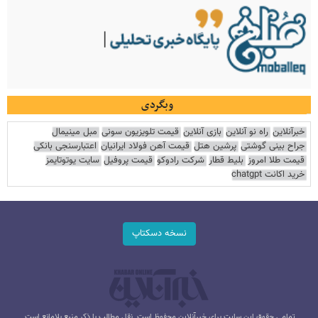
وبگردی
خبرآنلاین
راه نو آنلاین
بازی آنلاین
قیمت تلویزیون سونی
مبل مینیمال
جراح بینی گوشتی
پرشین هتل
قیمت آهن فولاد ایرانیان
اعتبارسنجی بانکی
قیمت طلا امروز
بلیط قطار
شرکت رادوکو
قیمت پروفیل
سایت یوتوتایمز
خرید اکانت chatgpt
نسخه دسکتاپ
تمامی حقوق این سایت برای خبرآنلاین محفوظ است. نقل مطالب با ذکر منبع بلامانع است.