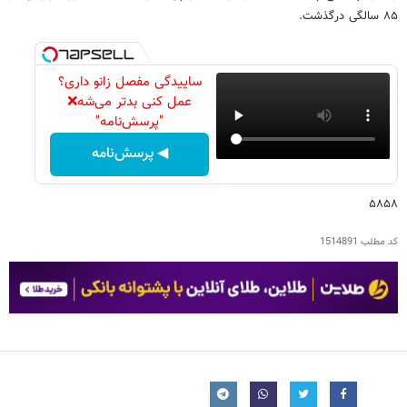
٨۵ سالگی درگذشت
.
ساییدگی مفصل زانو داری؟
عمل کنی بدتر می‌شه❌
"پرسش‌نامه"
◀ پرسش‌نامه
۵۸۵۸
کد مطلب
1514891