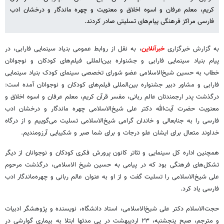
کریم، معلم عرفان و اسوه اخلاق و معنویت و چهره ماندگار و درخشان ادب
فارسی مراکز فرهنگی پیام‌های تسلیتی صادر کردند.
به گزارش خبرگزاری
خبرآنلاین
، به نقل از روابط عمومی بنیاد سینمایی فارابی، در
پیام بنیاد سینمایی فارابی و جشنواره بین‌المللی فیلم‌های کودکان و نوجوانان
خطاب به حسین شیخ‌الاسلامی عضو شورای تخصصی سینمای کودک بنیاد سینمایی
فارابی و مشاور دبیر جشنواره بین‌المللی فیلم‌های کودکان و نوجوانان آمده است:
درگذشت پدر ارجمندتان عالم ربانی، مفسر قرآن کریم، معلم عرفان و اسوه اخلاق و
معنویت حضرت آیت‌الله دکتر علی شیخ‌الاسلامی چهره ماندگار و درخشان ادب
فارسی را به جنابعالی و خاندان گرامی شیخ‌الاسلامی تسلیت می‌گوییم و از درگاه
خداوند متعال برای ایشان علو درجات و برای شما صبر و شکیبایی آرزومندیم
.
همچنین اداره کل سینمایی و تئاتر کانون پرورش فکری کودکان و نوجوانان از دیگر
تشکل‌های فرهنگی بود که در پیامی به حسین شیخ الاسلامی، درگذشت مرحوم
علی شیخ‌الاسلامی را تسلیت گفت و از او به عنوان عالم ربانی و چهره‌ماندگار ادب
فارسی یاد کرد
.
حجت‌الاسلام دکتر علی شیخ‌الاسلامی، استاد دانشگاه، نویسنده و پژوهشگر ادبیات
و مترجم، صبح پنجشنبه، ۲۳ اردیبهشت‌ در پی مدتها ابتلا به بیماری گوارشی در