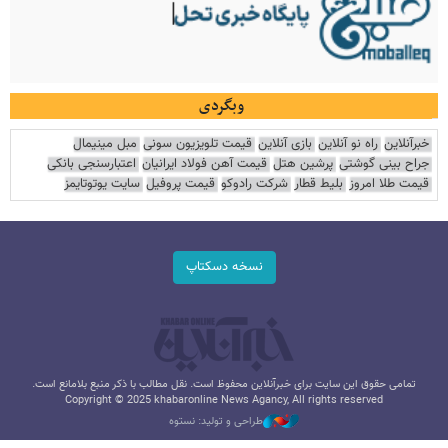
وبگردی
خبرآنلاین
راه نو آنلاین
بازی آنلاین
قیمت تلویزیون سونی
مبل مینیمال
جراح بینی گوشتی
پرشین هتل
قیمت آهن فولاد ایرانیان
اعتبارسنجی بانکی
قیمت طلا امروز
بلیط قطار
شرکت رادوکو
قیمت پروفیل
سایت یوتوتایمز
نسخه دسکتاپ
تمامی حقوق این سایت برای خبرآنلاین محفوظ است. نقل مطالب با ذکر منبع بلامانع است.
Copyright © 2025 khabaronline News Agancy, All rights reserved
طراحی و تولید: نستوه