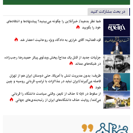
در بحث مشارکت کنید
شما نظر بدهید/ خبرآنلاین را چگونه می‌بینید؟ پیشنهادها و انتقادهای
خود را بگویید
قوه قضائیه: آقای خرازی به دادگاه ویژه روحانیت احضار شد
جزئیات جدید از قتل یک مداح/ پخش ویدئوی پیکر حمیدرضا رجب‌زاده
در شبکه‌های معاند
ظریف: بدون مدیریت تنش با آمریکا، حتی دوستان ایران هم از تهران
فاصله می‌گیرند/ایران نباید در مذاکرات با ترامپ قربانی روسیه و چین
شود
از سقوط در QS تا حذف از تایمز، وقتی سیاست دانشگاه را قربانی
می‌کند/ روایت حذف دانشگاه‌های ایران از رتبه‌بندی‌های جهانی