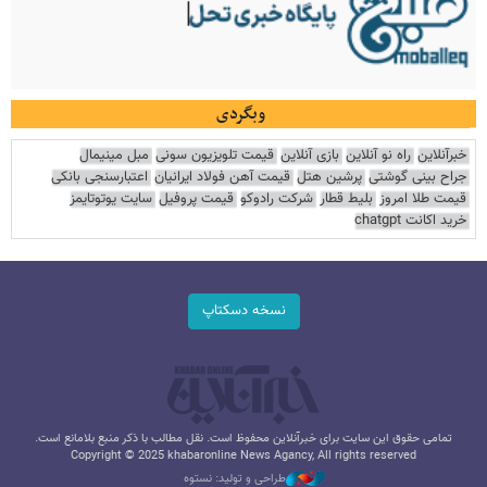
وبگردی
خبرآنلاین
راه نو آنلاین
بازی آنلاین
قیمت تلویزیون سونی
مبل مینیمال
جراح بینی گوشتی
پرشین هتل
قیمت آهن فولاد ایرانیان
اعتبارسنجی بانکی
قیمت طلا امروز
بلیط قطار
شرکت رادوکو
قیمت پروفیل
سایت یوتوتایمز
خرید اکانت chatgpt
نسخه دسکتاپ
تمامی حقوق این سایت برای خبرآنلاین محفوظ است. نقل مطالب با ذکر منبع بلامانع است.
Copyright © 2025 khabaronline News Agancy, All rights reserved
طراحی و تولید: نستوه