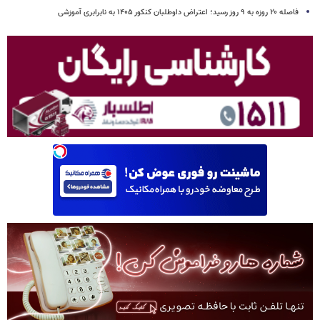
فاصله ۲۰ روزه به ۹ روز رسید؛ اعتراض داوطلبان کنکور ۱۴۰۵ به نابرابری آموزشی