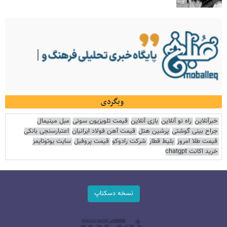
وبگردی
خبرآنلاین
راه نو آنلاین
بازی آنلاین
قیمت تلویزیون سونی
مبل مینیمال
جراح بینی گوشتی
پرشین هتل
قیمت آهن فولاد ایرانیان
اعتبارسنجی بانکی
قیمت طلا امروز
بلیط قطار
شرکت رادوکو
قیمت پروفیل
سایت یوتوتایمز
خرید اکانت chatgpt
نسخه دسکتاپ