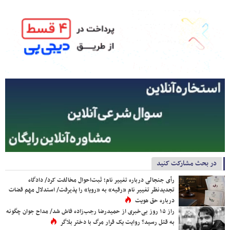
در بحث مشارکت کنید
رأی جنجالی درباره تغییر نام؛ ثبت‌احوال مخالفت کرد/ دادگاه
تجدیدنظر تغییر نام «رقیه» به «رویا» را پذیرفت/ استدلال مهم قضات
درباره حق هویت
راز ۱۵ روز بی‌خبری از حمیدرضا رجب‌زاده فاش شد/ مداح جوان چگونه
به قتل رسید؟ روایت یک قرار مرگ با دختر بلاگر