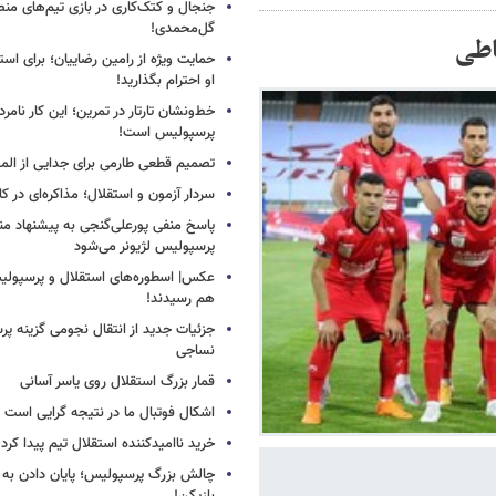
جنجال و کتک‌کاری در بازی تیم‌های منص
گل‌محمدی!
اطی
حمایت ویژه از رامین رضاییان؛ برای است
او احترام بگذارید!
خط‌ونشان تارتار در تمرین؛ این کار نامر
پرسپولیس است!
تصمیم قطعی طارمی برای جدایی از الم
سردار آزمون و استقلال؛ مذاکره‌ای در کار
پاسخ منفی پورعلی‌گنجی به پیشنهاد م
پرسپولیس لژیونر می‌شود
عکس| اسطوره‌های استقلال و پرسپولی
هم رسیدند!
جزئیات جدید از انتقال نجومی گزینه پ
نساجی
قمار بزرگ استقلال روی یاسر آسانی
اشکال فوتبال ما در نتیجه گرایی است
خرید ناامیدکننده استقلال تیم پیدا کرد
چالش بزرگ پرسپولیس؛ پایان دادن به 