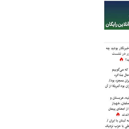
برنگار بودید چه
ور در نشست
د؟
که می‌گوییم
حال مذاکره
ران معجزه بود/
ن بود آمریکا از آن
یه، عربستان و
لمان، شهباز
ز امضای پیمان
ندند
لبنان با ایران /
ی با حزب نزدیک