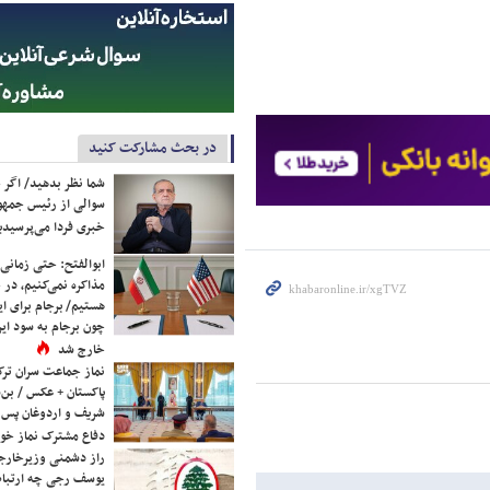
در بحث مشارکت کنید
شما نظر بدهید/ اگر خ
سوالی از رئیس جمه
خبری فردا می‌پرسیدی
ابوالفتح: حتی زمانی 
مذاکره نمی‌کنیم، در 
هستیم/ برجام برای ای
چون برجام به سود ایرا
خارج شد
نماز جماعت سران ترک
پاکستان + عکس / بن‌س
شریف و اردوغان پس ا
دفاع مشترک نماز خوا
راز دشمنی وزیرخارجه 
یوسف رجی چه ارتباط