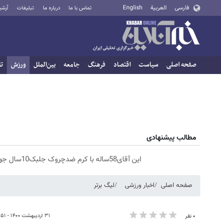
فارسی
العربية
English
تماس با ما
درباره ما
تبلیغات
آرشی
صفحه اصلی
سیاست
اقتصاد
فرهنگ
جامعه
بین‌الملل
ورزش
تا
مطالب پیشنهادی
این آقای58ساله با کرم ضدچروک جلبک10سال جوان شد(سفارش با تخفیف)
صفحه اصلی
اخبار ورزشی
لیگ برتر
۳۱ اردیبهشت ۱۴۰۰ - ۱۳:۵۱
۰ نفر