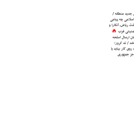
 جدید منطقه /
اسلامی چه پیامی
لث ریاض، آنکارا و
 امنیتی غرب
ان ارسال اسلحه
شد / تد کروز:
روی کار بیاید یا
جز جمهوری