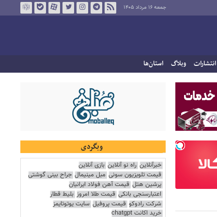
جمعه ۱۶ مرداد ۱۴۰۵
انتشارات
وبلاگ
استان‌ها
وبگردی
خبرآنلاین
راه نو آنلاین
بازی آنلاین
قیمت تلویزیون سونی
مبل مینیمال
جراح بینی گوشتی
پرشین هتل
قیمت آهن فولاد ایرانیان
اعتبارسنجی بانکی
قیمت طلا امروز
بلیط قطار
شرکت رادوکو
قیمت پروفیل
سایت یوتوتایمز
خرید اکانت chatgpt