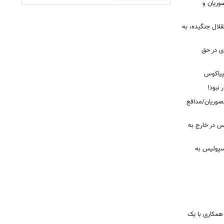
وریان و
قلال جنگیده، به
دی در حق
پیاکوس
 نبود!
نصوریان/مدافع
س در خارج به
رسپولیس به
همکاری با یک