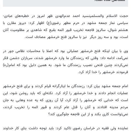
مستاصل شده است.
حجت الاسلام والمسلمینسید احمد عدم‌الهدی ظهر امروز در خطبه‌های عبادی-
سیاسی نماز جمعه مشهد در حرم مطهر رضوی(ع) اظهار کرد: دیروز مقارن با
هشتم شوال، سالروز فاجعه تخریب قبور ائمه بقیع که شاهدی بر مظلومیت آنان
است، بود و سه روز دیگر نیز با سالروز فتح خرمشهر مصادف است.
وی با بیان اینکه فتح خرمشهر عملیاتی بود که اصلا با محاسبات نظامی جور در
نمی‌آمد، ادامه داد: وقتی که رزمندگان ما وارد خرمشهر شدند، سربازان دشمن فکر
نمی‌کردند چنین فتحی نصیب رزمندگان ما شود. به همین دلیل بود که امام(ره)
فرمودند خرمشهر را خدا آزاد کرد.
امام‌ جمعه مشهد بیان کرد: رزمندگان ما ایثارگرانه قیام کردند و برای فتح خرمشهر
عملیات انجام دادند و خدا خرمشهر را آزاد کرد. نکته‌ای که باید روشن شود، این
است که خدایی که خرمشهر را آزاد کرد، آیا آن روزی که یه عده وهابی به جان
مردم مدینه افتادند و آنان را قتل عام کردند و قبور ائمه را تخریب کردند،
نمی‌توانست کاری بکند و از این فاجعه جلوگیری کند؟
نماینده ولی فقیه در خراسان رضوی تاکید کرد: باید توجه داشت بنای کار خداوند