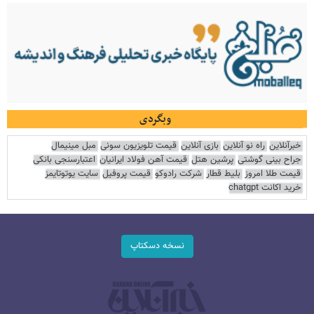
وبگردی
خبرآنلاین
راه نو آنلاین
بازی آنلاین
قیمت تلویزیون سونی
مبل مینیمال
جراح بینی گوشتی
پرشین هتل
قیمت آهن فولاد ایرانیان
اعتبارسنجی بانکی
قیمت طلا امروز
بلیط قطار
شرکت رادوکو
قیمت پروفیل
سایت یوتوتایمز
خرید اکانت chatgpt
نسخه دسکتاپ