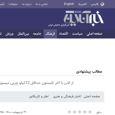
فارسی
العربية
English
تماس با ما
درباره ما
تبلیغات
آرشی
صفحه اصلی
سیاست
اقتصاد
فرهنگ
جامعه
بین‌الملل
ورزش
تا
مطالب پیشنهادی
از الان تا آخر تابستون حداقل 12کیلو چربی میسوزونی🧨
صفحه اصلی
اخبار فرهنگی و هنری
طنز و کاریکاتور
۳۱ اردیبهشت ۱۴۰۰ - ۲۳:۴۵
۰ نفر