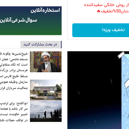
 از روش خانگی سفیدکننده
دان50%تخفیف🔥
تخفیف ویژه!
در بحث مشارکت کنید
شیخ‌نشین‌ها چگونه فک
مسجدجامعی: عمان تن
است که نگاه متفاوتی 
عربستان برادر بزرگ‌
مسلط خلیج فارس ا
سازمان وظیفه عمومی 
معافیت سربازان فراری
ابوالفتح: برای ترامپ
سر کار باشد یا عمامه/
تغییر حکومت نیست/ 
در توقف حملات نقش