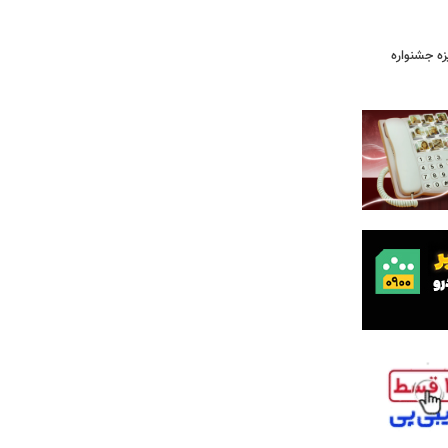
یزه جشنواره