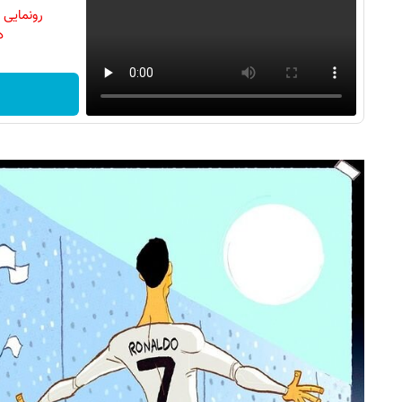
رونمایی
دن