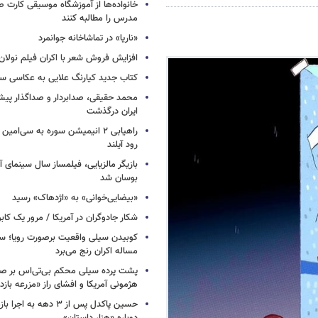
خانواده‌ها از آموزشگاه موسیقی کارت
مدرس را مطالبه کنند
«ناریا» در تماشاخانه جوانمرد
افزایش فروش شعر با اکران فیلم نولان
کتاب جدید کیارنگ علایی به عکاسی س
محمد حقیقی، صدابردار و صداگذار پ
ایران درگذشت
راهیابی ۲ انیمیشن سوره به سی‌امی
رود آیلند
بازیگر مالزیایی، فیلمساز سال سینمای آ
بوسان شد
«بیضایی‌خوانی» به «اژدهاک» رسید
شکار جادوگران در آمریکا / مرور یک کاب
کوبیدن سیلی واقعیت برصورت رویا؛ سی
مساله اکران رنج می‌برد
پشت پرده سیلی محکم بی‌تی‌اس بر صو
هژمونی آمریکا و افشای راز «مزرعه بازد
حسین پاکدل پس از ۳ دهه به ا