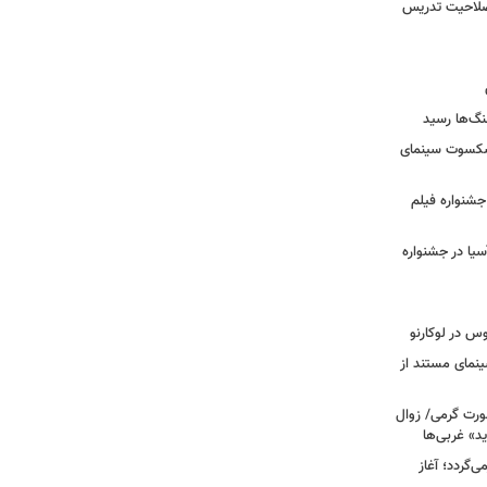
 صلاحیت تدریس
نگ‌ها رسید
یشکسوت سینمای
ن جشنواره فیلم
سیا در جشنواره
وس در لوکارنو
نمای مستند از
رت گرمی/ زوال
ید» غربی‌ها
جرا بازمی‌گردد؛ آغاز