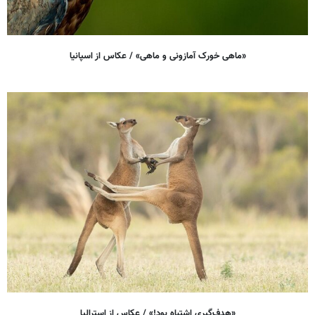
«ماهی خورک آمازونی و ماهی» / عکاس از اسپانیا
«هدف‌گیری اشتباه بود!» / عکاس از استرالیا