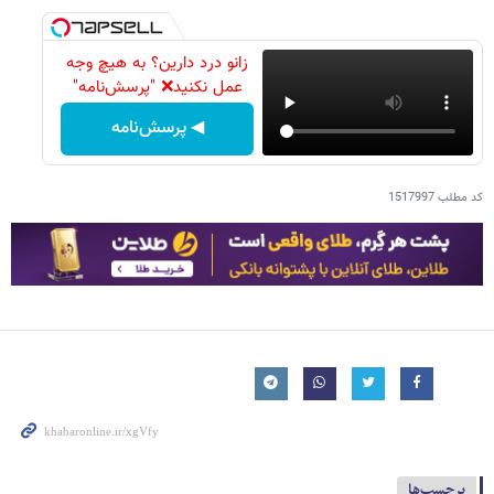
زانو درد دارین؟ به هیچ وجه
عمل نکنید❌ "پرسش‌نامه"
◀ پرسش‌نامه
کد مطلب
1517997
برچسب‌ها