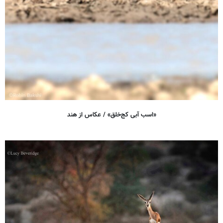
«اسب آبی کج‌خلق» / عکاس از هند