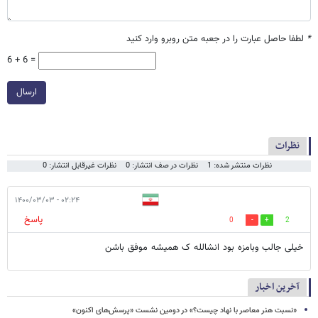
*
لطفا حاصل عبارت را در جعبه متن روبرو وارد کنید
6 + 6 =
ارسال
نظرات
نظرات منتشر شده: 1
نظرات در صف انتشار: 0
نظرات غیرقابل انتشار: 0
۰۲:۲۴ - ۱۴۰۰/۰۳/۰۳
پاسخ
0
2
خیلی جالب و‌بامزه بود انشالله ک همیشه موفق باشن
آخرین اخبار
«نسبت هنر معاصر با نهاد چیست؟» در دومین نشست «پرسش‌های اکنون»