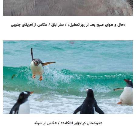
«حال و هوای صبح بعد از روز تعطیل» / سار ابلق / عکاس از آفریقای جنوبی
«خوشحال در جزایر فالکلند» / عکاس از سوئد