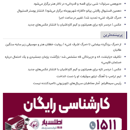
«دورهمی سرتوک؛ شبی برای قصه و قدردانی» در تالار هنر برگزار می‌شود
دهمین فستیوال رقابتی پیانو «کلارا» شهریورماه برگزار می‌شود/ انتشار پوستر فستیوال
​​​​​​​«مرگ اشرف غنی» تمدید شد/ تغییر در ساعت اجرا
عکس | دردسر تازه برای همیلتون و کیم کارداشیان با انتشار عکس‌های جدید
پربیننده‌ترین
از «مرگ یزدگرد» بیضایی تا «مرگ اشرف غنی» / روایت خفقان هنر و موسیقی زیر سایه سنگین
طالبان
تکلیف «پایتخت ۸» و «زیرخاکی ۵» مشخص شد؛ بازگشت پژمان جمشیدی و یک احتمال درباره
«سلمان فارسی»
عکس | دردسر تازه برای همیلتون و کیم کارداشیان با انتشار عکس‌های جدید
تیم ترامپ با آهنگ تیلور سوئیفت او را دست انداخت
رئیس سیمافیلم: آمار مخاطبان سریال‌های تلویزیونی ناامیدکننده نیست