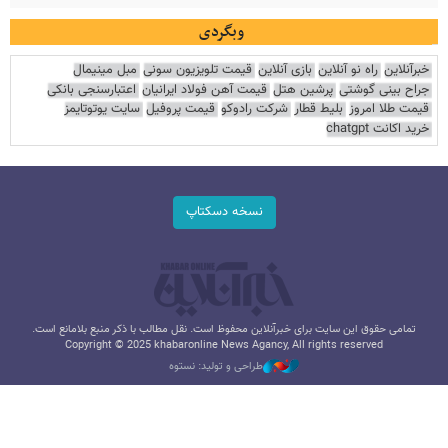
وبگردی
خبرآنلاین
راه نو آنلاین
بازی آنلاین
قیمت تلویزیون سونی
مبل مینیمال
جراح بینی گوشتی
پرشین هتل
قیمت آهن فولاد ایرانیان
اعتبارسنجی بانکی
قیمت طلا امروز
بلیط قطار
شرکت رادوکو
قیمت پروفیل
سایت یوتوتایمز
خرید اکانت chatgpt
نسخه دسکتاپ
تمامی حقوق این سایت برای خبرآنلاین محفوظ است. نقل مطالب با ذکر منبع بلامانع است.
Copyright © 2025 khabaronline News Agancy, All rights reserved
طراحی و تولید: نستوه