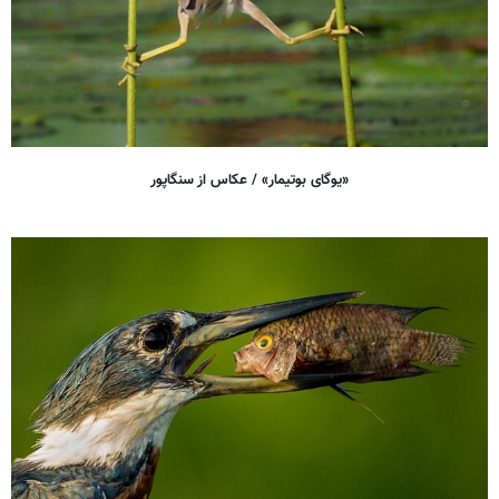
«یوگای بوتیمار» / عکاس از سنگاپور