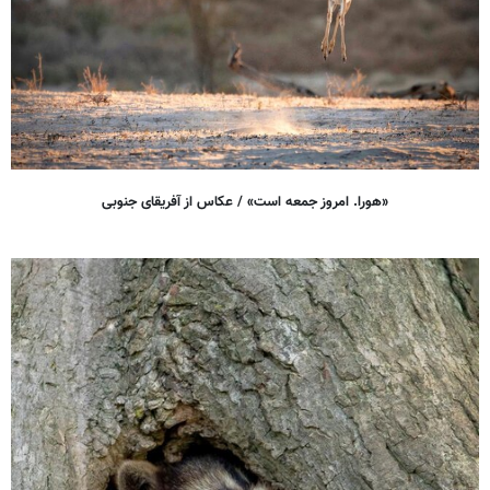
«هورا. امروز جمعه است» / عکاس از آفریقای جنوبی