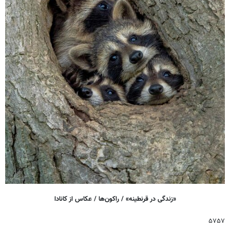
«زندگی در قرنطینه» / راکون‌ها / عکاس از کانادا
۵۷۵۷