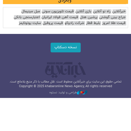
وبگردی
خبرآنلاین
راه نو آنلاین
بازی آنلاین
قیمت تلویزیون سونی
مبل مینیمال
جراح بینی گوشتی
پرشین هتل
قیمت آهن فولاد ایرانیان
اعتبارسنجی بانکی
قیمت طلا امروز
بلیط قطار
شرکت رادوکو
قیمت پروفیل
سایت یوتوتایمز
نسخه دسکتاپ
تمامی حقوق این سایت برای خبرآنلاین محفوظ است. نقل مطالب با ذکر منبع بلامانع است.
Copyright © 2025 khabaronline News Agancy, All rights reserved
طراحی و تولید: نستوه