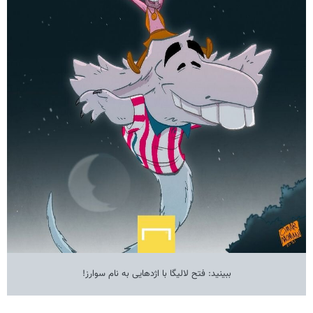
ببینید: فتح لالیگا با اژدهایی به نام سوارز!