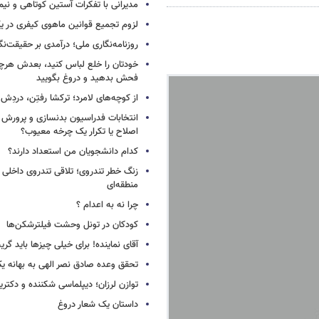
مدیرانی با تفکرات آستین کوتاهی و نی
لزوم تجمیع قوانین ماهوی کیفری در 
روزنامه‌نگاری ملی؛ درآمدی بر حقیقت‌نگا
خودتان را خلع لباس کنید، بعدش هرچ
فحش بدهید و دروغ بگویید
از کوچه‌های لامرد؛ ترکشا رفتِن، دردِش 
انتخابات فدراسیون بدنسازی و پرورش 
اصلاح یا تکرار یک چرخه معیوب؟
کدام دانشجویان من استعداد دارند؟
زنگ خطر تندروی؛ تلاقی تندروی داخلی 
منطقه‌ای
چرا نه به اعدام ؟
کودکان در تونل وحشت فیلترشکن‌ها
آقای نماینده! برای خیلی چیزها باید گر
تحقق وعده صادق نصر الهی به بهانه ی
توازن لرزان؛ دیپلماسی شکننده و دکترین
داستان یک شعار دروغ