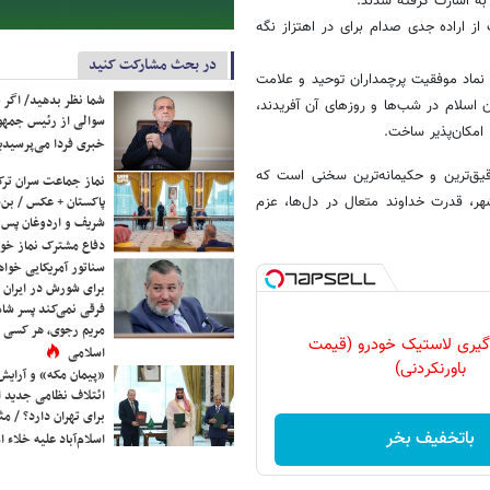
به اسارت گرفته شدند.
آور، حکایت از اراده جدی صدام برای در اهتزاز نگه
در بحث مشارکت کنید
نماد موفقیت پرچمداران توحید و علامت
شما نظر بدهید/ اگر خ
ن اسلام در شب‌ها و روزهای آن آفریدند،
سوالی از رئیس جمه
امکان‌پذیر ساخت.‏
خبری فردا می‌پرسیدی
قیق‌ترین و حکیمانه‌ترین سخنی است که
نماز جماعت سران ترک
پاکستان + عکس / بن‌س
ر، قدرت خداوند متعال در دل‌ها، عزم
شریف و اردوغان پس ا
دفاع مشترک نماز خوا
سناتور آمریکایی خواه
برای شورش در ایران 
فرقی نمی‌کند پسر شاه 
مریم رجوی، هر کسی 
گیری لاستیک خودرو (قیمت
اسلامی
باورنکردنی)
«پیمان مکه» و آرایش
ائتلاف نظامی جدید 
برای تهران دارد؟ / مث
باتخفیف بخر
اسلام‌آباد علیه خلاء