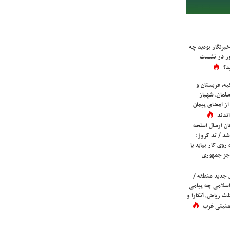
برنگار بودید چه
ور در نشست
د؟
یه، عربستان و
لمان، شهباز
ز امضای پیمان
ندند
ان ارسال اسلحه
شد / تد کروز:
روی کار بیاید یا
جز جمهوری
 جدید منطقه /
اسلامی چه پیامی
لث ریاض، آنکارا و
 امنیتی غرب