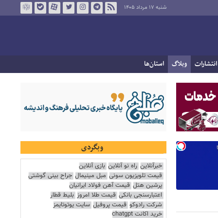
شنبه ۱۷ مرداد ۱۴۰۵
انتشارات
وبلاگ
استان‌ها
وبگردی
خبرآنلاین
راه نو آنلاین
بازی آنلاین
قیمت تلویزیون سونی
مبل مینیمال
جراح بینی گوشتی
پرشین هتل
قیمت آهن فولاد ایرانیان
اعتبارسنجی بانکی
قیمت طلا امروز
بلیط قطار
شرکت رادوکو
قیمت پروفیل
سایت یوتوتایمز
خرید اکانت chatgpt