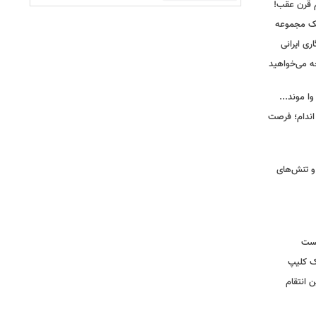
م قرن عقب!
یک مجموعه
ری ایرانی
ه می‌خواهید
وا موند...
اندام؛ فرصت
و تنش‌های
یست
ک کلیپ
 انتقام