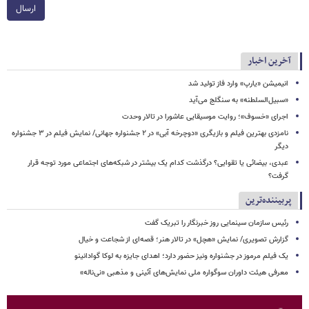
ارسال
آخرین اخبار
انیمیشن «یارپ» وارد فاز تولید شد
«سبیل‌السلطنه» به سنگلج می‌آید
اجرای «خسوف»؛ روایت موسیقایی عاشورا در تالار وحدت
نامزدی بهترین فیلم و بازیگری «دوچرخه آبی» در ۲ جشنواره جهانی/ نمایش فیلم در ۳ جشنواره
دیگر
عبدی، بیضائی یا تقوایی؟ درگذشت کدام یک بیشتر در شبکه‌های اجتماعی مورد توجه قرار
گرفت؟
پربیننده‌ترین
رئیس سازمان سینمایی روز خبرنگار را تبریک گفت
گزارش تصویری/ نمایش «هچل» در تالار هنر؛ قصه‌ای از شجاعت و خیال
یک فیلم مرموز در جشنواره ونیز حضور دارد؛ اهدای جایزه به لوکا گوادانینو
معرفی هیئت داوران سوگواره ملی نمایش‌های آئینی و مذهبی «نی‌ناله»