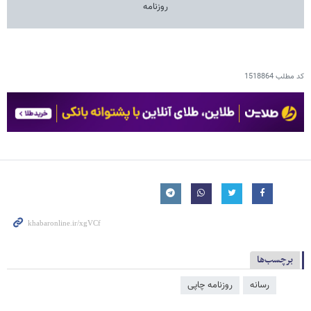
روزنامه
کد مطلب
1518864
برچسب‌ها
رسانه
روزنامه چاپی