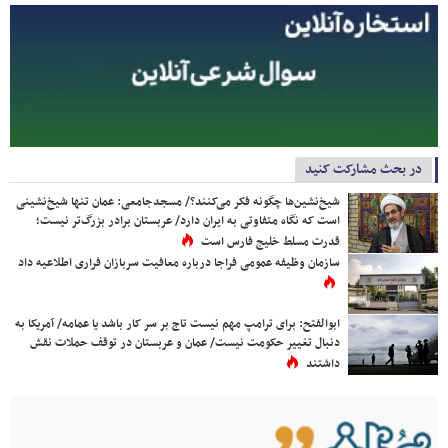
در بحث مشارکت کنید
شیخ‌نشین‌ها چگونه فکر می‌کنند؟/ مسجدجامعی: عمان تنها شیخ‌نشینی
است که نگاه متفاوتی به ایران دارد/ عربستان برادر بزرگ‌تر نیست؛
قدرت مسلط خلیج فارس است
سازمان وظیفه عمومی فراجا درباره معافیت سربازان فراری اطلاعیه داد
ابوالفتح: برای ترامپ مهم نیست تاج بر سر کار باشد یا عمامه/ آمریکا به
دنبال تغییر حکومت نیست/ عمان و عربستان در توقف حملات نقش
داشتند