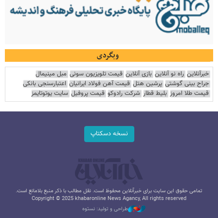
وبگردی
خبرآنلاین
راه نو آنلاین
بازی آنلاین
قیمت تلویزیون سونی
مبل مینیمال
جراح بینی گوشتی
پرشین هتل
قیمت آهن فولاد ایرانیان
اعتبارسنجی بانکی
قیمت طلا امروز
بلیط قطار
شرکت رادوکو
قیمت پروفیل
سایت یوتوتایمز
نسخه دسکتاپ
تمامی حقوق این سایت برای خبرآنلاین محفوظ است. نقل مطالب با ذکر منبع بلامانع است.
Copyright © 2025 khabaronline News Agancy, All rights reserved
طراحی و تولید: نستوه