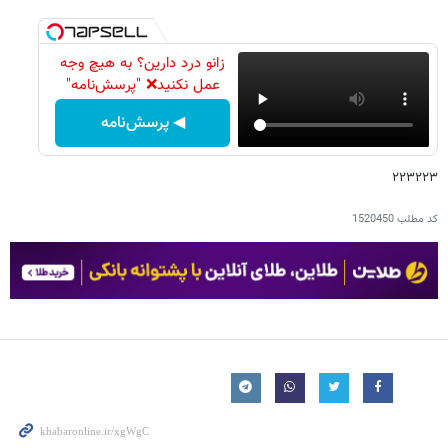
زانو درد دارین؟ به هیچ وجه
عمل نکنید❌ "پرسش‌نامه"
◀ پرسش‌نامه
۲۲۳۲۲۳
کد مطلب
1520450