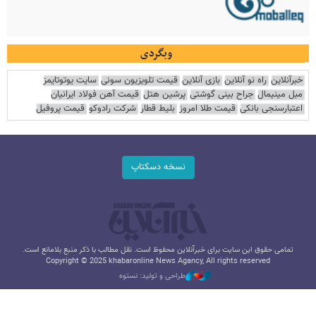
وبگردی
خبرآنلاین
راه نو آنلاین
بازی آنلاین
قیمت تلویزیون سونی
سایت یوتوتایمز
مبل مینیمال
جراح بینی گوشتی
پرشین هتل
قیمت آهن فولاد ایرانیان
اعتبارسنجی بانکی
قیمت طلا امروز
بلیط قطار
شرکت رادوکو
قیمت پروفیل
نسخه دسکتاپ
تمامی حقوق این سایت برای خبرآنلاین محفوظ است. نقل مطالب با ذکر منبع بلامانع است.
Copyright © 2025 khabaronline News Agancy, All rights reserved
طراحی و تولید: نستوه