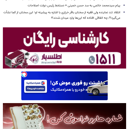
پیام سیدمحمد خاتمی به سد حسن خمینی + دستخط رئیس دولت اصلاحات
انتقاد تند نماینده ولی فقیه از سخنان باقر خرازی با اشاره به پیشینه او؛ این سخنان از کجا نشأت
می‌گیرد؟/ چه اتفاقی افتاده که این‌ها وارد میدان شدند؟!