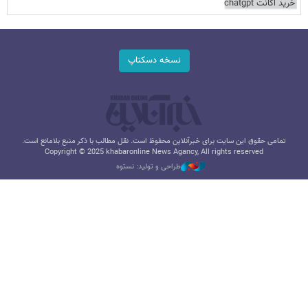
خرید اکانت chatgpt
نسخه دسکتاپ
تمامی حقوق این سایت برای خبرآنلاین محفوظ است. نقل مطالب با ذکر منبع بلامانع است.
Copyright © 2025 khabaronline News Agancy, All rights reserved
طراحی و تولید: نستوه