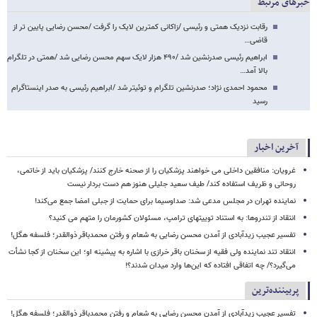
خبرهای مرتبط
رقابت نزدیک همتی و رئیسی /زاکانی کمترین لایک را گرفت /محسن رضایی پایین تر از
قاضی…
ابراهیم رئیسی صدرنشین شد /۴۹۰ هزار لایک سهم محسن رضایی شد /همتی در تلگرام
بالا آمد…
محمود احمدی نژاد؛ صدرنشین تلگرام و توئیتر شد /ابراهیم رئیسی به صدر اینستاگرام
رسید
آخرین اخبار
غرویان: منافقین داخلی می خواهند پزشکیان را از صحنه خارج کنند/ پزشکیان باید از خاتمی،
روحانی و ظریف استفاده کند/ طیف سعید جلیلی هنوز هم دست بردار نیست
نماینده تهران در مجلس مدعی شد: صداوسیما برای حمایت از جبلی امضا جمع می‌کند!
انتقاد از تندروها: به استناد توییتهای ترامپ، مسئولان کشورمان را متهم می کنید؟
تفسیر عجیب زیدآبادی از آمدن محسن رضایی به شعام و رفتن محمدباقر ذوالقدر؛ فلسفه هگل!
انتقاد تند نماینده ولی فقیه از سخنان باقر خرازی با اشاره به پیشینه او؛ این سخنان از کجا نشأت
می‌گیرد؟/ چه اتفاقی افتاده که این‌ها وارد میدان شدند؟!
پربیننده‌ترین
تفسیر عجیب زیدآبادی از آمدن محسن رضایی به شعام و رفتن محمدباقر ذوالقدر؛ فلسفه هگل!