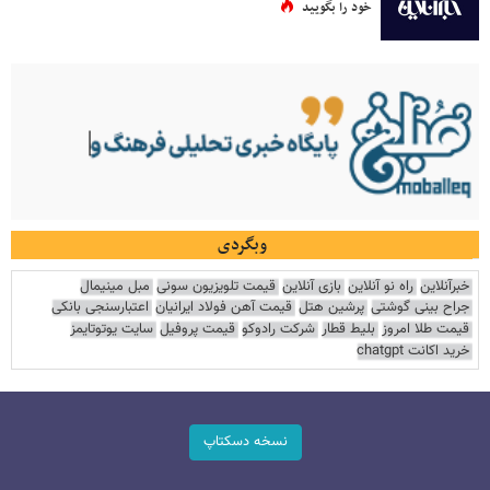
خود را بگویید
وبگردی
خبرآنلاین
راه نو آنلاین
بازی آنلاین
قیمت تلویزیون سونی
مبل مینیمال
جراح بینی گوشتی
پرشین هتل
قیمت آهن فولاد ایرانیان
اعتبارسنجی بانکی
قیمت طلا امروز
بلیط قطار
شرکت رادوکو
قیمت پروفیل
سایت یوتوتایمز
خرید اکانت chatgpt
نسخه دسکتاپ