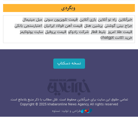
وبگردی
خبرآنلاین
راه نو آنلاین
بازی آنلاین
قیمت تلویزیون سونی
مبل مینیمال
جراح بینی گوشتی
پرشین هتل
قیمت آهن فولاد ایرانیان
اعتبارسنجی بانکی
قیمت طلا امروز
بلیط قطار
شرکت رادوکو
قیمت پروفیل
سایت یوتوتایمز
خرید اکانت chatgpt
نسخه دسکتاپ
تمامی حقوق این سایت برای خبرآنلاین محفوظ است. نقل مطالب با ذکر منبع بلامانع است.
Copyright © 2025 khabaronline News Agancy, All rights reserved
طراحی و تولید: نستوه