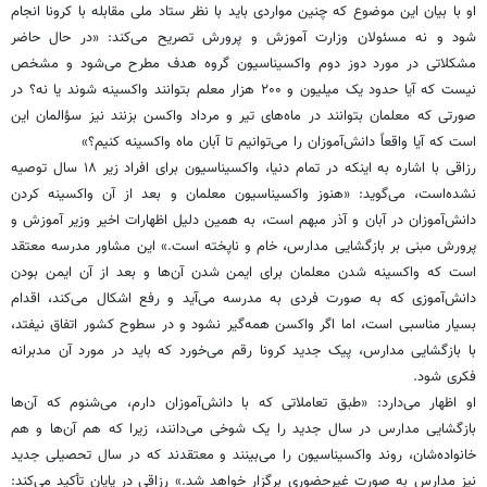
او با بیان این موضوع که چنین مواردی باید با نظر ستاد ملی مقابله با کرونا انجام
شود و نه مسئولان وزارت آموزش و پرورش تصریح می‌کند: «در حال حاضر
مشکلاتی در مورد دوز دوم واکسیناسیون گروه هدف مطرح می‌شود و مشخص
نیست که آیا حدود یک میلیون و ۲۰۰ هزار معلم بتوانند واکسینه شوند یا نه؟ در
صورتی که معلمان بتوانند در ماه‌های تیر و مرداد واکسن بزنند نیز سؤالمان این
است که آیا واقعاً دانش‌آموزان را می‌توانیم تا آبان ماه واکسینه کنیم؟»
رزاقی با اشاره به اینکه در تمام دنیا، واکسیناسیون برای افراد زیر ۱۸ سال توصیه
نشده‌است، می‌گوید: «هنوز واکسیناسیون معلمان و بعد از آن واکسینه کردن
دانش‌آموزان در آبان و آذر مبهم است، به همین دلیل اظهارات اخیر وزیر آموزش و
پرورش مبنی بر بازگشایی مدارس، خام و ناپخته است.» این مشاور مدرسه معتقد
است که واکسینه شدن معلمان برای ایمن شدن آن‌ها و بعد از آن ایمن بودن
دانش‌آموزی که به صورت فردی به مدرسه می‌آید و رفع اشکال می‌کند، اقدام
بسیار مناسبی است، اما اگر واکسن همه‌گیر نشود و در سطوح کشور اتفاق نیفتد،
با بازگشایی مدارس، پیک جدید کرونا رقم می‌خورد که باید در مورد آن مدبرانه
فکری شود.
او اظهار می‌دارد: «طبق تعاملاتی که با دانش‌آموزان دارم، می‌شنوم که آن‌ها
بازگشایی مدارس در سال جدید را یک شوخی می‌دانند، زیرا که هم آن‌ها و هم
خانواده‌شان، روند واکسیناسیون را می‌بینند و معتقدند که در سال تحصیلی جدید
نیز مدارس به صورت غیرحضوری برگزار خواهد شد.» رزاقی در پایان تأکید می‌کند: