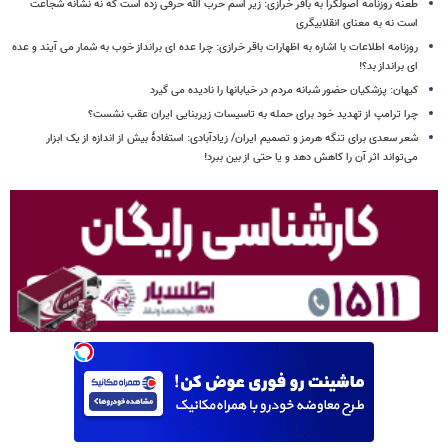
طعنه روزنامه اصولگرا به باقر خرازی: زیر اسم حرب الله حرفی زده است که نه نشانه شجاعت
است نه به معنای انقلابیگری
روزنامه اطلاعات با اشاره به اظهارات باقر خرازی: چرا عده ای برانداز خوب به شمار می آیند و عده
ای برانداز بد؟!
کیهان: پزشکیان حضور شبانه مردم در خیابانها را نادیده می گیرد
چرا ترامپ از تهدید خود برای حمله به تاسیسات زیربنایی ایران عقب نشست؟
شعر سعدی برای تنگه هرمز و تصمیم ایران/ زیادآبادی: استفادهٔ بیش از اندازه از یک ابزار
می‌تواند اثر آن را کاهش دهد و یا حتی از بین ببرد!