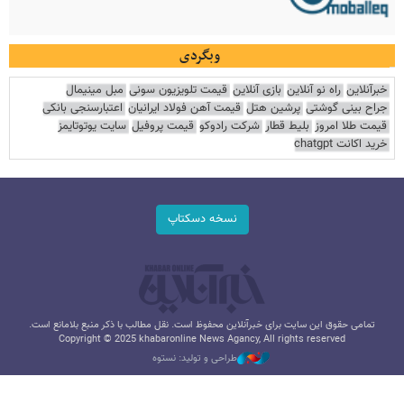
وبگردی
خبرآنلاین
راه نو آنلاین
بازی آنلاین
قیمت تلویزیون سونی
مبل مینیمال
جراح بینی گوشتی
پرشین هتل
قیمت آهن فولاد ایرانیان
اعتبارسنجی بانکی
قیمت طلا امروز
بلیط قطار
شرکت رادوکو
قیمت پروفیل
سایت یوتوتایمز
خرید اکانت chatgpt
نسخه دسکتاپ
تمامی حقوق این سایت برای خبرآنلاین محفوظ است. نقل مطالب با ذکر منبع بلامانع است.
Copyright © 2025 khabaronline News Agancy, All rights reserved
طراحی و تولید: نستوه