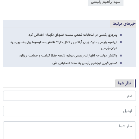
سیدابراهیم رئیسی
خبرهای مرتبط
پیروزی رئیسی در انتخابات قطعی نیست /شورای نگهبان اغماض کرد
ابراهیم رئیسی مدرک زبان آیلتس و تافل دارد؟ /تلاش صداوسیما برای «سوپرمن»
کردن رئیسی
واکنش دولت به اظهارات رییسی درباره لایحه حفظ کرامت و حمایت از زنان
دستور فوری ابراهیم رئیسی به ستاد انتخاباتی اش
نظر شما