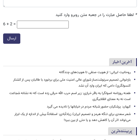
*
لطفا حاصل عبارت را در جعبه متن روبرو وارد کنید
6 + 2 =
ارسال
آخرین اخبار
روحانیت ایرانی؛ از هویت صنفی تا هویت‌های چندگانه
بازخوانی تصمیم سرنوشت‌ساز شورای عالی امنیت ملی برای برخورد با طالبان پس از کشتار
کنسولگری/ دامی که ایران وارد آن نشد
طعنه روزنامه اصولگرا به باقر خرازی: زیر اسم حرب الله حرفی زده است که نه نشانه شجاعت
است نه به معنای انقلابیگری
کیهان: پزشکیان حضور شبانه مردم در خیابانها را نادیده می گیرد
شعر سعدی برای تنگه هرمز و تصمیم ایران/ زیادآبادی: استفادهٔ بیش از اندازه از یک ابزار
می‌تواند اثر آن را کاهش دهد و یا حتی از بین ببرد!
پربیننده‌ترین