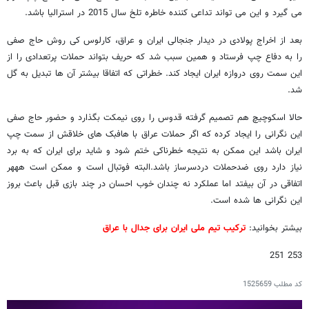
می گیرد و این می تواند تداعی کننده خاطره تلخ سال 2015 در استرالیا باشد.
بعد از اخراج پولادی در دیدار جنجالی ایران و عراق، کارلوس کی روش حاج صفی
را به دفاع چپ فرستاد و همین سبب شد که حریف بتواند حملات پرتعدادی را از
این سمت روی دروازه ایران ایجاد کند. خطراتی که اتفاقا بیشتر آن ها تبدیل به گل
شد.
حالا اسکوچیچ هم تصمیم گرفته قدوس را روی نیمکت بگذارد و حضور حاج صفی
این نگرانی را ایجاد کرده که اگر حملات عراق با هافبک های خلاقش از سمت چپ
ایران باشد این ممکن به نتیجه خطرناکی ختم شود و شاید برای ایران که به برد
نیاز دارد روی ضدحملات دردسرساز باشد.البته فوتبال است و ممکن است هههر
اتفاقی در آن بیفتد اما عملکرد نه چندان خوب احسان در چند بازی قبل باعث بروز
این نگرانی ها شده است.
بیشتر بخوانید:
ترکیب تیم ملی ایران برای جدال با عراق
253 251
کد مطلب
1525659