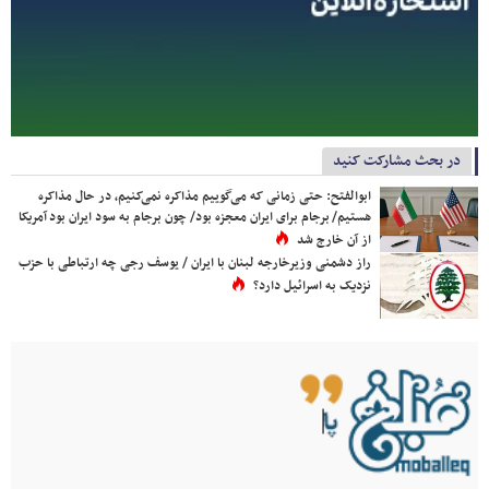
در بحث مشارکت کنید
ابوالفتح: حتی زمانی که می‌گوییم مذاکره نمی‌کنیم، در حال مذاکره
هستیم/ برجام برای ایران معجزه بود/ چون برجام به سود ایران بود آمریکا
از آن خارج شد
راز دشمنی وزیرخارجه لبنان با ایران / یوسف رجی چه ارتباطی با حزب
نزدیک به اسرائیل دارد؟