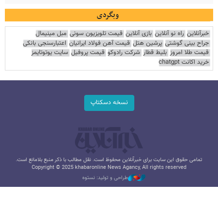
وبگردی
خبرآنلاین
راه نو آنلاین
بازی آنلاین
قیمت تلویزیون سونی
مبل مینیمال
جراح بینی گوشتی
پرشین هتل
قیمت آهن فولاد ایرانیان
اعتبارسنجی بانکی
قیمت طلا امروز
بلیط قطار
شرکت رادوکو
قیمت پروفیل
سایت یوتوتایمز
خرید اکانت chatgpt
نسخه دسکتاپ
تمامی حقوق این سایت برای خبرآنلاین محفوظ است. نقل مطالب با ذکر منبع بلامانع است.
Copyright © 2025 khabaronline News Agancy, All rights reserved
طراحی و تولید: نستوه