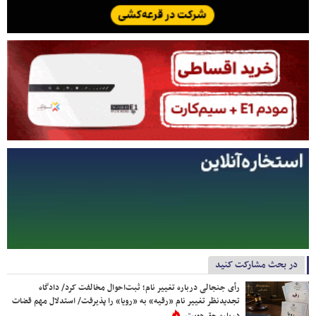
در بحث مشارکت کنید
رأی جنجالی درباره تغییر نام؛ ثبت‌احوال مخالفت کرد/ دادگاه
تجدیدنظر تغییر نام «رقیه» به «رویا» را پذیرفت/ استدلال مهم قضات
درباره حق هویت