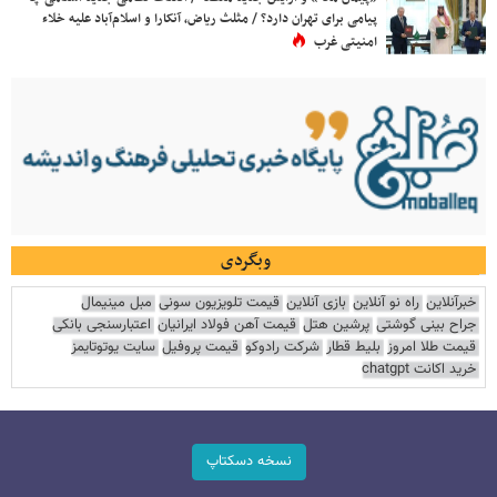
پیامی برای تهران دارد؟ / مثلث ریاض، آنکارا و اسلام‌آباد علیه خلاء
امنیتی غرب
وبگردی
خبرآنلاین
راه نو آنلاین
بازی آنلاین
قیمت تلویزیون سونی
مبل مینیمال
جراح بینی گوشتی
پرشین هتل
قیمت آهن فولاد ایرانیان
اعتبارسنجی بانکی
قیمت طلا امروز
بلیط قطار
شرکت رادوکو
قیمت پروفیل
سایت یوتوتایمز
خرید اکانت chatgpt
نسخه دسکتاپ