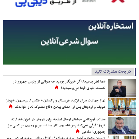
در بحث مشارکت کنید
شما نظر بدهید/ اگر خبرنگار بودید چه سوالی از رئیس جمهور در
نشست خبری فردا می‌پرسیدید؟
نماز جماعت سران ترکیه، عربستان و پاکستان + عکس / بن‌سلمان، شهباز
شریف و اردوغان پس از امضای پیمان دفاع مشترک نماز خواندند
سناتور آمریکایی خواهان ارسال اسلحه برای شورش در ایران شد / تد
کروز: فرقی نمی‌کند پسر شاه روی کار بیاید یا مریم رجوی، هر کسی جز
جمهوری اسلامی
«پیمان مکه» و آرایش جدید منطقه / ائتلاف نظامی جدید اسلامی چه