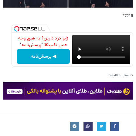
27215
زانو درد دارین؟ به هیچ وجه
عمل نکنید❌ "پرسش‌نامه"
◀ پرسش‌نامه
کد مطلب
1526409