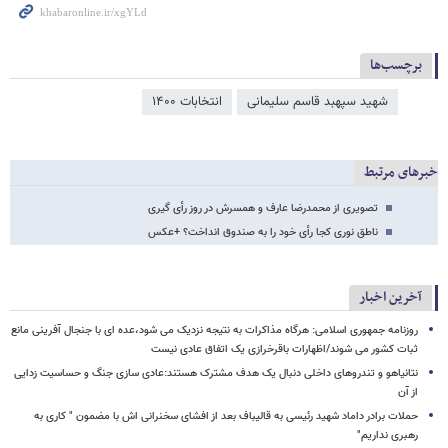
برچسب‌ها
شهید سپهبد قاسم سلیمانی
انتخابات ۱۴۰۰
خبرهای مرتبط
تصویری از محمدرضا عارف و همسرش در روز رأی گیری
ناطق نوری کجا رأی خود را به صندوق انداخت؟ +عکس
آخرین اخبار
روزنامه جمهوری اسلامی: هرگاه مذاکرات به نتیجه نزدیک می شود،عده ای با جنجال آفرینی مانع
ثبات کشور می شوند/اظهارات باقرخرازی یک اتفاق عادی نیست
نتانیاهو و تندروهای داخلی دنبال یک هدف مشترک هستند:عادی سازی جنگ و حساسیت زدایی
از آن
حملات برادر داماد شهید رئیسی به قالیباف بعد از افشای سخنرانی اش با مضمون " کاری به
رهبری نداریم"