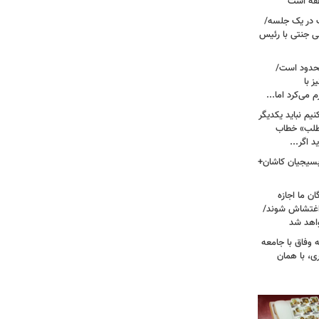
نطقه است
 در یک جلسه/
ی جنتی با رئیس
حدود است/
 با
می‌کرد اما...
یم نباید یکدیگر
‌طلب» خطاب
 اگر...
 بسیجیان کاشان+
ن ما اجازه
 اغتشاش شوند/
اهد شد
 وفاق با جامعه
، با همان