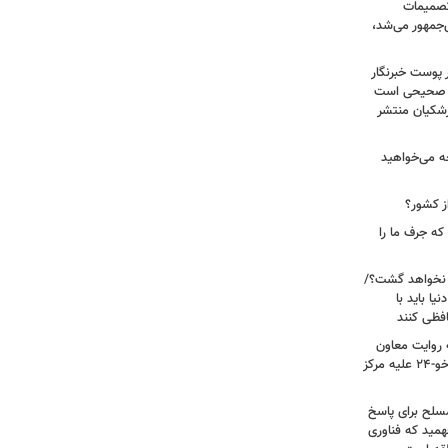
 تصمیمات
‌جمهور می‌شد،
 پوست خبرنگار
ر صحیحی است
پزشکیان منتشر
ه می‌خواهید
ز کشور؟
ه جرف ما را
 نخواهد گشت؟/
یا باید با
فظی کنند
ریت جنگ ۴۰ روزه به روایت معاون
نیروی هوایی ارتش/ مأموریت ویژه سوخو-۲۴ علیه مرکز
سلح برای پاسخ
همید که فناوری