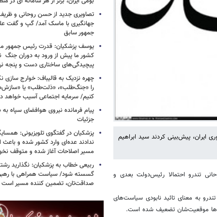
بومی ایران، برتر از هر سامانه ای در م
تصاویری جدید از حسن روحانی و ظریف
جهانگیری با ماسک آمد/ گپ و گفت عل
جمهور سابق
یوسف پزشکیان: قدرت رئیس‌ جمهور م
کشور ما پیش از ورود به دوران جنگ نیز
پیچیدگی‌های ساختاری دست و پنجه نرم 
چهره نزدیک به قالیباف: خوارج سازی نکن
را «جنگ‌طلب»، «ذلت‌طلب» یا «سازش
کنیم/ سرمایه اجتماعی آسیب خواهد دید
پیام فرمانده نیروی هوافضای سپاه به
جزئیات
پزشکیان در گفتگوی تلویزیونی: همسایگا
ی ایران، پیش‌بینی کردند سید ابراهیم
ندادند عده‌ای وارد کشور شده و باعث
مسیر اصلاحات آغاز شده و متوقف نخو
ربیعی خطاب به پزشکیان: نگذارید رشته
گسسته شود/ سیاست همراهی با رهبری
انی تندرو احتمالا رئیس‌دولت بعدی و
صداقت‌تان، تضمین کننده مسیر است
تندرو به معنای تائید نابودی سیاست‌های
یم‌ها موقعیت‌شان تضعیف شده است.