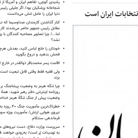
رشیدی کوچی: تفاهم ایران و آمریکا از
شجاعانه پزشکیان بود/ اگر جلیلی رئیس
انتخابات ایران است
دنیا ایران را عامل تنش می‌دانست
کنار گذاشتن کارمندان صداوسیما که در
مقابل رئیس جمهور حاضر می‌شدند کا
اما.../ چرا تصاویر مصاحبه کنندگان با 
نشد؟
خودتان را خلع لباس کنید، بعدش هرچ
فحش بدهید و دروغ بگویید
اقامت پسر محمدباقر ذوالقدر در خارج ا
ولی فقیه فقط وقتی قابل تبعیت است ک
بزند
چرا تنگه هرمز به وضعیت پیشاجنگ بر
روزنامه اینترنتی دفتر رهبر شهید: همۀ دن
وضعیت پیش از جنگِ تنگۀ هرمز خداحا
خطرناک‌ترین مأمو
فرماندهی سنتکام
سرپرست وزارت دفاع: دست نیروهای م
به تهدیدات پُر است/ به‌زودی خواهند ف