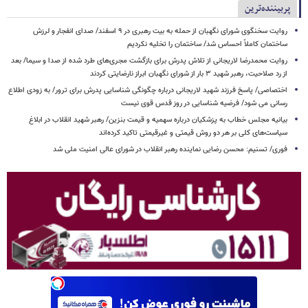
پربیننده‌ترین
روایت سخنگوی شورای نگهبان از حمله به بیت رهبری در ۹ اسفند/ صدای انفجار و لرزش
ساختمان کاملاً احساس شد/ ساختمان را تخلیه نکردیم
روایت محمدرضا لاریجانی از تلاش پدرش برای بازگشت مجری‌های طرد شده از صدا و سیما/ بعد
از رد صلاحیت، رهبر شهید ۳ بار از شورای نگهبان ابراز نارضایتی کردند
اختصاصی/ پاسخ فرزند شهید لاریجانی درباره چگونگی شناسایی پدرش برای ترور/ به زودی اطلاع
رسانی می شود/ فرضیه شناسایی در روز قدس قوی نیست
بیانیه مجلس خطاب به پزشکیان درباره سهمیه و قیمت بنزین/ رهبر شهید انقلاب در ابلاغ
سیاست‌های کلی بر هر دو روش قیمتی و غیرقیمتی تاکید کرده‌اند
فوری/ تسنیم: محسن رضایی نماینده رهبر انقلاب در شورای عالی امنیت ملی شد