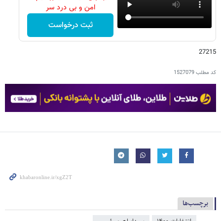
امن و بی درد سر
ثبت درخواست
27215
کد مطلب
1527079
برچسب‌ها