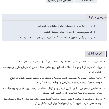
انتخابات ۱۴۰۰
سیدابراهیم رئیسی
خبرهای مرتبط
ببینید | رئیسی: از تجربیات دولت استفاده خواهم کرد
ابراهیم رئیسی را در دوران جوانی ببینید+عکس
رئیسی، رئیس جمهور منتخب شد /محسن رضایی دوم شد، همتی سوم
آخرین اخبار
فوری/ تسنیم: محسن رضایی نماینده رهبر انقلاب در شورای عالی امنیت ملی شد
چرا تنگه هرمز اینقدر مهم است؟/ آبراهه‌ای برای صلح و جنگ؛ نامی که هزاران مایل آن‌سوتر هم
اثرگذار است
بیانیه مجلس خطاب به پزشکیان درباره سهمیه و قیمت بنزین/ رهبر شهید انقلاب در ابلاغ
سیاست‌های کلی بر هر دو روش قیمتی و غیرقیمتی تاکید کرده‌اند
اختصاصی/ پاسخ فرزند شهید لاریجانی درباره چگونگی شناسایی پدرش برای ترور/ به زودی اطلاع
رسانی می شود/ فرضیه شناسایی در روز قدس قوی نیست
روایت محمدرضا لاریجانی از تلاش پدرش برای بازگشت مجری‌های طرد شده از صدا و سیما/ بعد
از رد صلاحیت، رهبر شهید ۳ بار از شورای نگهبان ابراز نارضایتی کردند