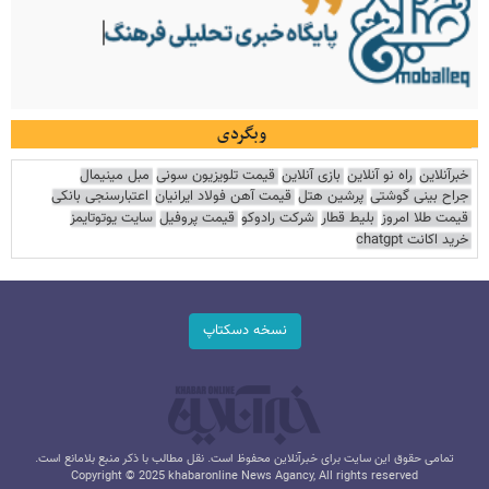
وبگردی
خبرآنلاین
راه نو آنلاین
بازی آنلاین
قیمت تلویزیون سونی
مبل مینیمال
جراح بینی گوشتی
پرشین هتل
قیمت آهن فولاد ایرانیان
اعتبارسنجی بانکی
قیمت طلا امروز
بلیط قطار
شرکت رادوکو
قیمت پروفیل
سایت یوتوتایمز
خرید اکانت chatgpt
نسخه دسکتاپ
تمامی حقوق این سایت برای خبرآنلاین محفوظ است. نقل مطالب با ذکر منبع بلامانع است.
Copyright © 2025 khabaronline News Agancy, All rights reserved