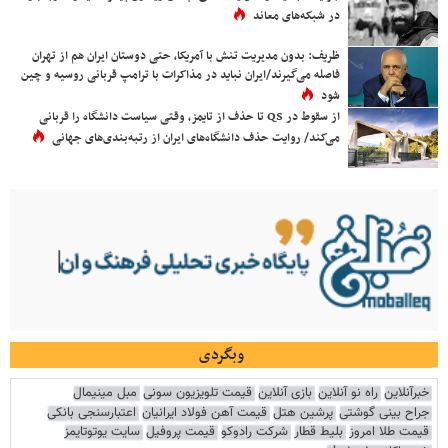
در شبکه‌های معاند
ظریف: بدون مدیریت تنش با آمریکا، حتی دوستان ایران هم از تهران
فاصله می‌گیرند/ایران نباید در مذاکرات با ترامپ قربانی روسیه و چین
شود
از سقوط در QS تا حذف از تایمز، وقتی سیاست دانشگاه را قربانی
می‌کند/ روایت حذف دانشگاه‌های ایران از رتبه‌بندی‌های جهانی
وبگردی
خبرآنلاین
راه نو آنلاین
بازی آنلاین
قیمت تلویزیون سونی
مبل مینیمال
جراح بینی گوشتی
پرشین هتل
قیمت آهن فولاد ایرانیان
اعتبارسنجی بانکی
قیمت طلا امروز
بلیط قطار
شرکت رادوکو
قیمت پروفیل
سایت یوتوتایمز