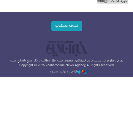
خرید اکانت chatgpt
نسخه دسکتاپ
تمامی حقوق این سایت برای خبرآنلاین محفوظ است. نقل مطالب با ذکر منبع بلامانع است.
Copyright © 2025 khabaronline News Agancy, All rights reserved
طراحی و تولید: نستوه