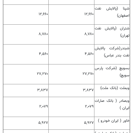
شپنا (پالایش نفت
۱۲,۶۶۰
۱۲,۶۶۰
اصفهان)
شتران (پالایش نفت
۸,۷۸۰
۸,۷۸۰
تهران)
شبندر(شرکت پالایش
۴,۵۶۰
۴,۵۶۰
نفت بندر عباس)
بسویچ (شرکت پارس
۲۷,۲۷۰
۲۷,۲۷۰
سویچ)
وبملت (بانک ملت)
۳,۸۳۷
۳,۸۳۷
وبصادر ( بانک صارات
۲,۰۷۹
۲,۰۷۹
ایران )
خاور ( ایران خودرو )
۵,۹۲۷
۵,۹۲۷