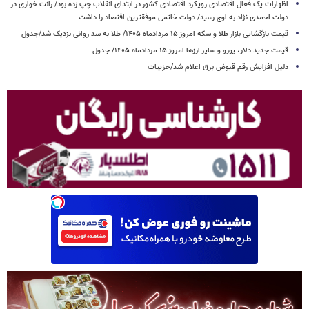
اظهارات یک فعال اقتصادی:رویکرد اقتصادی کشور در ابتدای انقلاب چپ زده بود/ رانت خواری در
دولت احمدی نژاد به اوج رسید/ دولت خاتمی موفقترین اقتصاد را داشت
قیمت بازگشایی بازار طلا و سکه امروز ۱۵ مردادماه ۱۴۰۵/ طلا به سد روانی نزدیک شد/جدول
قیمت جدید دلار، یورو و سایر ارزها امروز ۱۵ مردادماه ۱۴۰۵/ جدول
دلیل افزایش رقم قبوض برق اعلام شد/جزییات