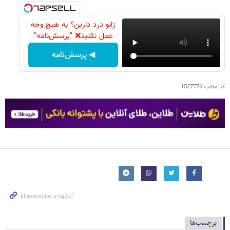
زانو درد دارین؟ به هیچ وجه
عمل نکنید❌ "پرسش‌نامه"
◀ پرسش‌نامه
کد مطلب
1527776
برچسب‌ها