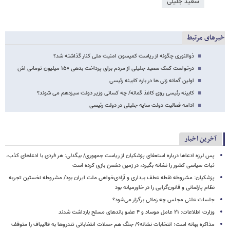
سعید جلیلی
خبرهای مرتبط
ذوالنوری چگونه از ریاست کمیسون امنیت ملی کنار گذاشته شد؟
درخواست کمک سعید جلیلی از مردم برای پرداخت بدهی ۱۵۰ میلیون تومانی اش
اولین گمانه زنی ها در باره کابینه رئیسی
کابینه رئیسی روی کاغذ گمانه/ چه کسانی وزیر دولت سیزدهم می شوند؟
ادامه فعالیت دولت سایه جلیلی در دولت رئیسی
آخرین اخبار
پس لرزه ادعاها درباره استعفای پزشکیان از ریاست جمهوری/ بیگدلی: هر فردی با ادعاهای کذب،
ثبات سیاسی کشور را نشانه بگیرد، در زمین دشمن بازی کرده است
پزشکیان: مشروطه نقطه عطف بیداری و آزادی‌خواهی ملت ایران بود/ مشروطه نخستین تجربه
نظام پارلمانی و قانون‌گرایی را در خاورمیانه بود
جلسات علنی مجلس چه زمانی برگزار می‌شود؟
وزارت اطلاعات: ۲۱ عامل موساد و ۴ عضو باندهای مسلح بازداشت شدند
مذاکره بهانه است؛ انتخابات نشانه؟/ جنگ هم حملات انتخاباتی تندروها به قالیباف را متوقف