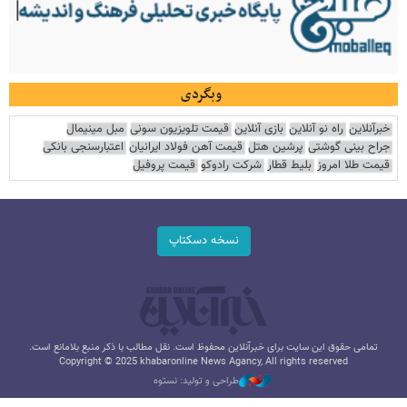
وبگردی
خبرآنلاین
راه نو آنلاین
بازی آنلاین
قیمت تلویزیون سونی
مبل مینیمال
جراح بینی گوشتی
پرشین هتل
قیمت آهن فولاد ایرانیان
اعتبارسنجی بانکی
قیمت طلا امروز
بلیط قطار
شرکت رادوکو
قیمت پروفیل
نسخه دسکتاپ
تمامی حقوق این سایت برای خبرآنلاین محفوظ است. نقل مطالب با ذکر منبع بلامانع است.
Copyright © 2025 khabaronline News Agancy, All rights reserved
طراحی و تولید: نستوه