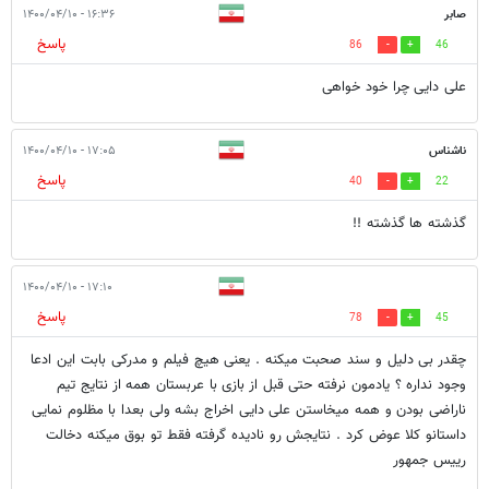
صابر
۱۶:۳۶ - ۱۴۰۰/۰۴/۱۰
پاسخ
86
46
علی دایی چرا خود خواهی
ناشناس
۱۷:۰۵ - ۱۴۰۰/۰۴/۱۰
پاسخ
40
22
گذشته ها گذشته !!
۱۷:۱۰ - ۱۴۰۰/۰۴/۱۰
پاسخ
78
45
چقدر بی دلیل و سند صحبت میکنه . یعنی هیچ فیلم و مدرکی بابت این ادعا
وجود نداره ؟ یادمون نرفته حتی قبل از بازی با عربستان همه از نتایج تیم
ناراضی بودن و همه میخاستن علی دایی اخراج بشه ولی بعدا با مظلوم نمایی
داستانو کلا عوض کرد . نتایجش رو نادیده گرفته فقط تو بوق میکنه دخالت
رییس جمهور