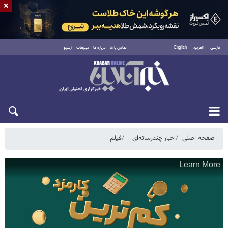
×
فارسی
العربية
English
تماس با ما
درباره ما
تبلیغات
آرشیو
پنجشنبه ۱۵ مرداد ۱۴۰۵
صفحه اصلی
اخبار چندرسانه‌ای
فیلم