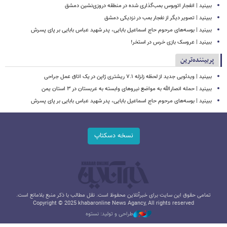
ببینید | انفجار اتوبوس بمب‌گذاری شده در منطقه دروزی‌نشین دمشق
ببینید | تصویر دیگر از نفجار بمب در نزدیکی دمشق
ببینید | بوسه‌های مرحوم حاج اسماعیل بابایی، پدر شهید عباس بابایی بر پای پسرش
ببینید | عروسک بازی خرس در استخر!
پربیننده‌ترین
ببینید | ویدئویی جدید از لحظه زلزله ۷.۱ ریشتری ژاپن در یک اتاق عمل جراحی
ببینید | حمله انصارالله به مواضع نیروهای وابسته به عربستان در ۳ استان یمن
ببینید | بوسه‌های مرحوم حاج اسماعیل بابایی، پدر شهید عباس بابایی بر پای پسرش
نسخه دسکتاپ
تمامی حقوق این سایت برای خبرآنلاین محفوظ است. نقل مطالب با ذکر منبع بلامانع است.
Copyright © 2025 khabaronline News Agancy, All rights reserved
طراحی و تولید: نستوه