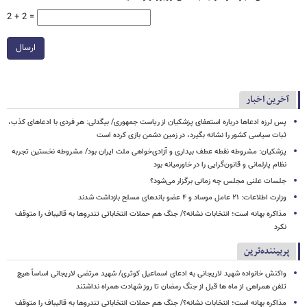
2 + 2 =
ارسال
آخرین اخبار
پس لرزه ادعاها درباره استعفای پزشکیان از ریاست جمهوری/ بیگدلی: هر فردی با ادعاهای کذب،
ثبات سیاسی کشور را نشانه بگیرد، در زمین دشمن بازی کرده است
پزشکیان: مشروطه نقطه عطف بیداری و آزادی‌خواهی ملت ایران بود/ مشروطه نخستین تجربه
نظام پارلمانی و قانون‌گرایی را در خاورمیانه بود
جلسات علنی مجلس چه زمانی برگزار می‌شود؟
وزارت اطلاعات: ۲۱ عامل موساد و ۴ عضو باندهای مسلح بازداشت شدند
مذاکره بهانه است؛ انتخابات نشانه؟/ جنگ هم حملات انتخاباتی تندروها به قالیباف را متوقف
نکرد
پربیننده‌ترین
واکنش خانواده شهید لاریجانی به ادعای اسماعیل کوثری/ شهید مرتضی لاریجانی اساساً هیچ
تلفن همراهی از ماه ها قبل از جنگ رمضان تا روز شهادت همراه نداشتند
مذاکره بهانه است؛ انتخابات نشانه؟/ جنگ هم حملات انتخاباتی تندروها به قالیباف را متوقف