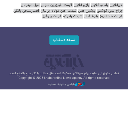
خبرآنلاین
راه نو آنلاین
بازی آنلاین
قیمت تلویزیون سونی
مبل مینیمال
جراح بینی گوشتی
پرشین هتل
قیمت آهن فولاد ایرانیان
اعتبارسنجی بانکی
قیمت طلا امروز
بلیط قطار
شرکت رادوکو
قیمت پروفیل
نسخه دسکتاپ
تمامی حقوق این سایت برای خبرآنلاین محفوظ است. نقل مطالب با ذکر منبع بلامانع است.
Copyright © 2025 khabaronline News Agancy, All rights reserved
طراحی و تولید: نستوه