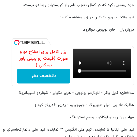
خود رونمایی کرد که در کمال تعجب نامی از کریستیانو رونالدو نیست.
تیم منتخب یورو ۲۰۲۰ را در زیر مشاهده کنید:
دروازه‌بان: جان لوییجی دوناروما
ابزار کامل برای اصلاح مو و
صورت (قیمت رو ببینی باور
نمیکنی!)
باتخفیف بخر
مدافعان: کایل واکر - لئوناردو بونوچی - هری مگوایر - لئوناردو اسپیناتزولا
هافبک‌ها: پیر امیل هویبیرگ - جورجینیو - پدری -فدریکو کیه زا
مهاجمان:‌ روملو لوکاکو - رحیم استرلینگ
تیم ملی ایتالیا ۵ نماینده، تیم ملی انگلیس ۳ نماینده، تیم ملی دانمارک،‌اسپانیا و
بلژیک هر کدام یک نماینده در این تیم دارند.