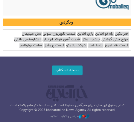
وبگردی
خبرآنلاین
راه نو آنلاین
بازی آنلاین
قیمت تلویزیون سونی
مبل مینیمال
جراح بینی گوشتی
پرشین هتل
قیمت آهن فولاد ایرانیان
اعتبارسنجی بانکی
قیمت طلا امروز
بلیط قطار
شرکت رادوکو
قیمت پروفیل
سایت یوتوتایمز
نسخه دسکتاپ
تمامی حقوق این سایت برای خبرآنلاین محفوظ است. نقل مطالب با ذکر منبع بلامانع است.
Copyright © 2025 khabaronline News Agancy, All rights reserved
طراحی و تولید: نستوه