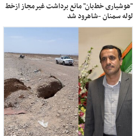
"هوشیاری خط‌بان" مانع برداشت غیرمجاز ازخط
لوله سمنان -شاهرود شد