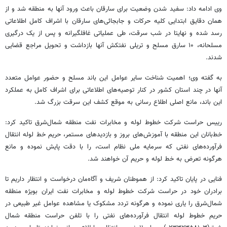
وی ادامه داد: سفید شدن وضعیت برای سارقان باعث ورود آنها به منطقه شد و از
همان دقایق ابتدایی کلیه حرکات و جابجائی‌های سارقان با اشراف کامل اطلاعاتی
رسد شده و نهایتا در شب سرقت، طی عملیاتی غافلگیرانه و پس از یک درگیری
مسلحانه، ۱۰ سارق مسلح و تریلی نفتکش آنها بازداشت و تحویل مراجع قضایی
شدند.
به گفته وی؛ اهمیت شناخت سایر عوامل این باند مسلح و حضور عوامل متعدد
آنها در چند استان کشور در کنار توصیه‌های اطلاعاتی برای اشراف کامل به عملکرد
این باند، مانع اصلی اطلاع رسانی به موقع کشف این سرقت بزرگ شد.
رییس حراست شرکت خطوط لوله و مخابرات نفت منطقه شمال‌شرق تاکید کرد:
خط‌بانان این منطقه با آموزش‌های بروز و بازدیدهای مستمر، حریم خط لوله انتقال
فرآورده‌های نفتی که سرمایه ملی نظام است، را با دقت پایش نموده و مانع
هرگونه تعرض به خط لوله و حریم آن خواهند شد.
فنایی در پایان تاکید کرد: از هموطنان شریف و آگاه‌مان درخواست و انتظار داریم تا
برادران خود در حراست شرکت خطوط لوله و مخابرات نفت ایران بویژه منطقه
شمال‌شرق را یاری نموده و هرگونه تردد مشکوک یا مشاهده عوامل غیر طبیعی در
حریم خطوط لوله انتقال فرآورده‌های نفتی را با تلفن حراست منطقه شمال