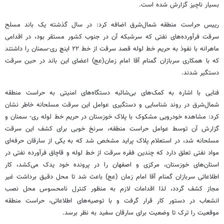
بسیار ناچیز گزارش شده است.
رییس حراست منطقه شمال‌شرق اضافه کرد: در سال گذشته یک باند مسلح
سرقت فرآورده‌های نفتی که سرشبکه آن در جنوب کشور مستقر بود، در اقدامی
ماهرانه با نفوذ به حریم خط لوله قصد سرقت از خط ۲۲ اینچ ری-سمنان را داشتند
که با همکاری سربازان گمنام آقا امام زمان(عج) اعضای این باند در حین سرقت
دستگیر شدند.
فنایی با اشاره به کمک‌های بی‌شائبه دستگاه‌های امنیتی به حراست منطقه
شمال‌شرق در روند شناسایی و دستگیری عوامل این سرقت مسلحانه خاطر نشان
کرد: مشاهده خودرویی مشکوک با پلاک خوزستان در حریم خط لوله ری- سمنان و
گزارش آن توسط عوامل حراست منطقه، سرنخ خوبی برای کشف این سرقت
مسلحانه شد، در استعلام پلاک پراید مشخص شد که به یکی از سارقان حرفه‌ای
مواد نفتی تعلق دارد که چندین فقره سرقت از خط لوله و قاچاق فرآورده نفتی در
استان‌های خوزستان، مرکزی و اصفهان را در پرونده خود یدک می‌کشد، کار
اطلاعاتی سربازان گمنام آقا امام زمان (عج) باعث شد تا محل دقیق برداشت غیر
مجاز کشف گردد، لذا اقدامات لازم به منظور کنترل نامحسوس محل نصب
انشعاب در دستور کار قرار گرفت و با توصیه‌های اطلاعاتی، حراست منطقه
موقعیت را ترک تا وضعیت برای سارقان سفید به نظر برسد.