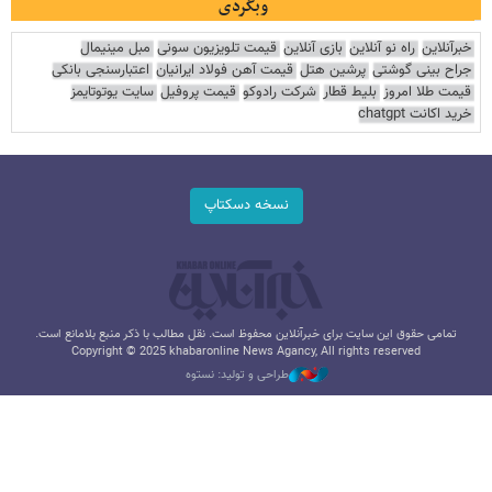
وبگردی
خبرآنلاین
راه نو آنلاین
بازی آنلاین
قیمت تلویزیون سونی
مبل مینیمال
جراح بینی گوشتی
پرشین هتل
قیمت آهن فولاد ایرانیان
اعتبارسنجی بانکی
قیمت طلا امروز
بلیط قطار
شرکت رادوکو
قیمت پروفیل
سایت یوتوتایمز
خرید اکانت chatgpt
نسخه دسکتاپ
تمامی حقوق این سایت برای خبرآنلاین محفوظ است. نقل مطالب با ذکر منبع بلامانع است.
Copyright © 2025 khabaronline News Agancy, All rights reserved
طراحی و تولید: نستوه