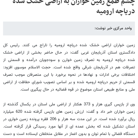
چشم طمع زمین خواران به اراضی خشک شده
دریاچه ارومیه
واحد مرکزی خبر نوشت:
زمین خواران اراضی خشک شده دریاچه ارومیه را تاراج می کنند. رئیس کل
دادگستری استان آذربایجان غربی گفت: در حـال حـاضر بخشی از اراضی خشک
شده دریاچه ارومیه به تصرف زمین خوارن و سودجویان درآمده و قسمتی از
تصرفات هم در آذربایجان شرقی واقع شده است. حجت الاسلام موسوی افزود:
اختلافات برخی ادارات و نهادها در نحوه برخورد با این متصرفان موجب تصرف
قسمتی از حریم دریاچه ارومیه شده و بـر اساس تصویب شورای حفاظت از اراضی
ملی و منابع طبیعی استان موضوع در قوه قضائیه در حال پیگیری است.
وی از بازپس گیری هزار و 373 هکتار از اراضی ملی استان در یکسال گذشته از
زمین خواران خبر داد و گفت: ارزش زمین های بازپس گرفته شده 620 میلیارد
ریال برآورد شده است. در این مدت سه هزار و 206 فقره پرونده زمین خواری در
استان تشکیل شده که بخش عمده ای از آنها مورد رسیدگی قرار گرفته است.
دستگاه قضائی با تمام توان و بدون اغماز در مقابل متخلفان ایستاده است و دست