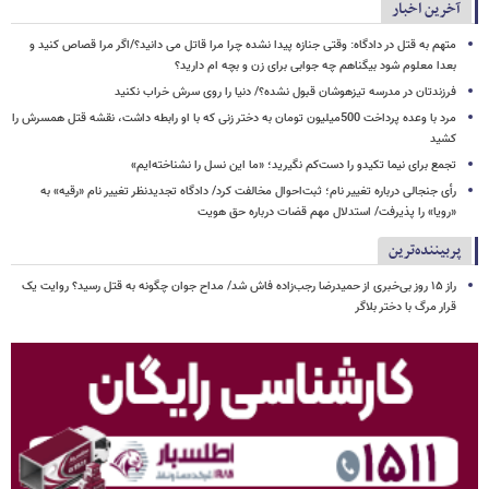
آخرین اخبار
متهم به قتل در دادگاه: وقتی جنازه پیدا نشده چرا مرا قاتل می دانید؟/اگر مرا قصاص کنید و
بعدا معلوم شود بیگناهم چه جوابی برای زن و بچه ام دارید؟
فرزندتان در مدرسه تیزهوشان قبول نشده؟/ دنیا را روی سرش خراب نکنید
مرد با وعده پرداخت 500میلیون تومان به دختر زنی که با او رابطه داشت، نقشه قتل همسرش را
کشید
تجمع برای نیما تکیدو را دست‌کم نگیرید؛ «ما این نسل را نشناخته‌ایم»
رأی جنجالی درباره تغییر نام؛ ثبت‌احوال مخالفت کرد/ دادگاه تجدیدنظر تغییر نام «رقیه» به
«رویا» را پذیرفت/ استدلال مهم قضات درباره حق هویت
پربیننده‌ترین
راز ۱۵ روز بی‌خبری از حمیدرضا رجب‌زاده فاش شد/ مداح جوان چگونه به قتل رسید؟ روایت یک
قرار مرگ با دختر بلاگر