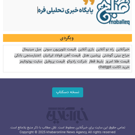
وبگردی
خبرآنلاین
راه نو آنلاین
بازی آنلاین
قیمت تلویزیون سونی
مبل مینیمال
جراح بینی گوشتی
پرشین هتل
قیمت آهن فولاد ایرانیان
اعتبارسنجی بانکی
قیمت طلا امروز
بلیط قطار
شرکت رادوکو
قیمت پروفیل
سایت یوتوتایمز
خرید اکانت chatgpt
نسخه دسکتاپ
تمامی حقوق این سایت برای خبرآنلاین محفوظ است. نقل مطالب با ذکر منبع بلامانع است.
Copyright © 2025 khabaronline News Agancy, All rights reserved