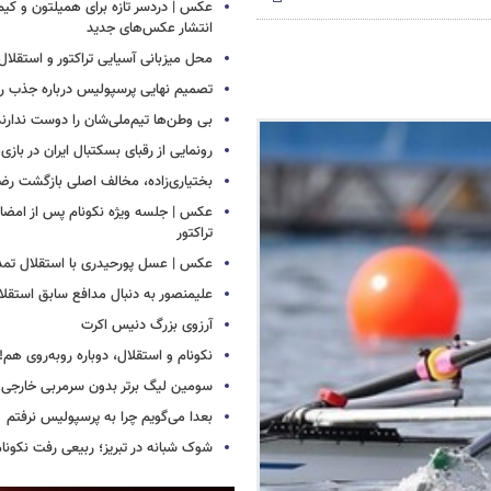
عکس | دردسر تازه برای همیلتون و کیم 
انتشار عکس‌های جدید
محل میزبانی آسیایی تراکتور و استق
تصمیم نهایی پرسپولیس درباره جذب رض
بی وطن‌ها تیم‌ملی‌شان را دوست ندارند
رونمایی از رقبای بسکتبال ایران در بازی
بختیاری‌زاده، مخالف اصلی بازگشت رضا
عکس | جلسه ویژه نکونام پس از امضای 
تراکتور
عکس | عسل پورحیدری با استقلال تمدی
علیمنصور به دنبال مدافع سابق استقلا
آرزوی بزرگ دنیس اکرت
نکونام و استقلال، دوباره روبه‌روی هم!
سومین لیگ برتر بدون سرمربی خارجی
بعدا می‌گویم چرا به پرسپولیس نرفتم
شوک شبانه در تبریز؛ ربیعی رفت نکونام