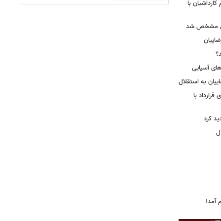
کارداشیان با
لال مشخص شد
اییان
؟
‌های آسیایی
ییان به استقلال
قرارداد با
د کرد
ل
 آمد!