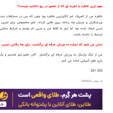
مهم ترین خاطره یا تجربه ای که از حضور در ریو داشتید چیست؟
خاطره من از المپیک غم انگیزترین خاطره بود چون که من در مسابقات دید
ورزشکاران و مربیان چه برنامه ریزی هایی کردند. جای مخصوص برای تمری
مربی ایجاد شده بود اما تیم ما فقط من و مربی ام بودیم و شرایط سختی
شرایط را داشته باشند.
مدتی می شود که دوباره به ورزش حرفه ای برگشتید. برای چه رقابتی تمرین م
من از لیگ پارسال به ورزش حرفه ای برگشتم. الان عضو تیم هستم و یک م
بازی های آسیایی اماده می کنم.
253 251
کد مطلب
1536532