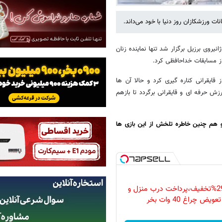
ات ورزشکازان روز دنیا با خود می‌داند.
یروی برزیل برگزار شد تنها نماینده زنان
از مسابقات خداحافظی کرد.
یقرانی کناره گیری کرد و حالا آن ها
ش حرفه ای و قایقرانی برگردد تا بازهم
 هم چنین خاطره تلخش از این بازی ها
فقط امروز با 29%تخفیف،پرداخت درب منزل و
ویض چراغ 40 وات بخر