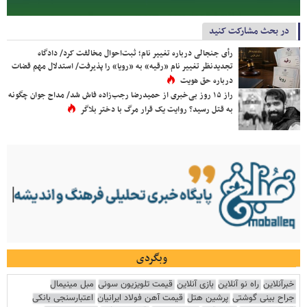
در بحث مشارکت کنید
رأی جنجالی درباره تغییر نام؛ ثبت‌احوال مخالفت کرد/ دادگاه
تجدیدنظر تغییر نام «رقیه» به «رویا» را پذیرفت/ استدلال مهم قضات
درباره حق هویت
راز ۱۵ روز بی‌خبری از حمیدرضا رجب‌زاده فاش شد/ مداح جوان چگونه
به قتل رسید؟ روایت یک قرار مرگ با دختر بلاگر
وبگردی
خبرآنلاین
راه نو آنلاین
بازی آنلاین
قیمت تلویزیون سونی
مبل مینیمال
جراح بینی گوشتی
پرشین هتل
قیمت آهن فولاد ایرانیان
اعتبارسنجی بانکی