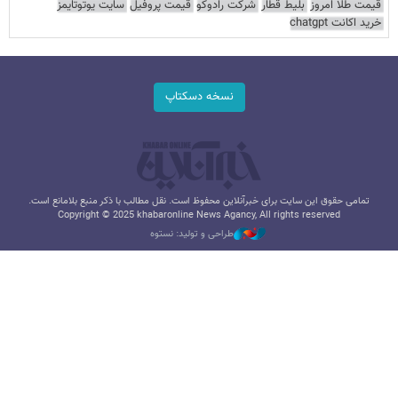
قیمت طلا امروز
بلیط قطار
شرکت رادوکو
قیمت پروفیل
سایت یوتوتایمز
خرید اکانت chatgpt
نسخه دسکتاپ
تمامی حقوق این سایت برای خبرآنلاین محفوظ است. نقل مطالب با ذکر منبع بلامانع است.
Copyright © 2025 khabaronline News Agancy, All rights reserved
طراحی و تولید: نستوه