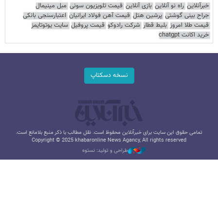
خبرآنلاین
راه نو آنلاین
بازی آنلاین
قیمت تلویزیون سونی
مبل مینیمال
جراح بینی گوشتی
پرشین هتل
قیمت آهن فولاد ایرانیان
اعتبارسنجی بانکی
قیمت طلا امروز
بلیط قطار
شرکت رادوکو
قیمت پروفیل
سایت یوتوتایمز
خرید اکانت chatgpt
نسخه دسکتاپ
تمامی حقوق این سایت برای خبرآنلاین محفوظ است. نقل مطالب با ذکر منبع بلامانع است.
Copyright © 2025 khabaronline News Agancy, All rights reserved
طراحی و تولید: نستوه