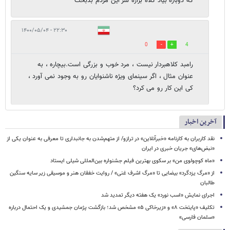
که دوباره بیاد کلاه بزاره سر این مردم بدبخت
۲۲:۳۰ - ۱۴۰۰/۰۵/۰۴
0
4
رامبد کلاهبردار نیست ، مرد خوب و بزرگی است.بیچاره ، به
عنوان مثال ، اگر سینمای ویژه ناشنوایان رو به وجود نمی آورد ،
کی این کار رو می کرد؟
آخرین اخبار
نقد کاربران به کارنامه «خبرآنلاین» در ترازو/ از متهم‌شدن به جانبداری تا معرفی به عنوان یکی از
«نبض‌های» جریان خبری در ایران
«ماه کوچولوی من» بر سکوی بهترین فیلم جشنواره بین‌المللی شیلی ایستاد
از «مرگ یزدگرد» بیضایی تا «مرگ اشرف غنی» / روایت خفقان هنر و موسیقی زیر سایه سنگین
طالبان
اجرای نمایش «اسب نورد» یک هفته دیگر تمدید شد
تکلیف «پایتخت ۸» و «زیرخاکی ۵» مشخص شد؛ بازگشت پژمان جمشیدی و یک احتمال درباره
«سلمان فارسی»