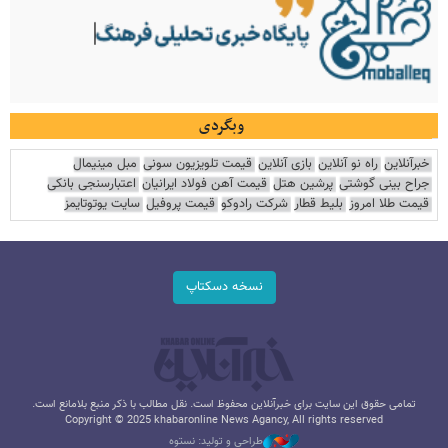
وبگردی
خبرآنلاین
راه نو آنلاین
بازی آنلاین
قیمت تلویزیون سونی
مبل مینیمال
جراح بینی گوشتی
پرشین هتل
قیمت آهن فولاد ایرانیان
اعتبارسنجی بانکی
قیمت طلا امروز
بلیط قطار
شرکت رادوکو
قیمت پروفیل
سایت یوتوتایمز
نسخه دسکتاپ
تمامی حقوق این سایت برای خبرآنلاین محفوظ است. نقل مطالب با ذکر منبع بلامانع است.
Copyright © 2025 khabaronline News Agancy, All rights reserved
طراحی و تولید: نستوه