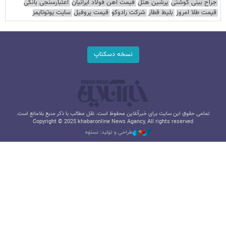
جراح بینی گوشتی
پرشین هتل
قیمت آهن فولاد ایرانیان
اعتبارسنجی بانکی
قیمت طلا امروز
بلیط قطار
شرکت رادوکو
قیمت پروفیل
سایت یوتوتایمز
نسخه دسکتاپ
تمامی حقوق این سایت برای خبرآنلاین محفوظ است. نقل مطالب با ذکر منبع بلامانع است.
Copyright © 2025 khabaronline News Agancy, All rights reserved
طراحی و تولید: نستوه