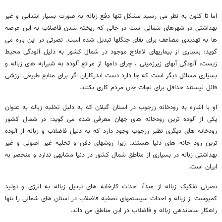
اما تا کنون به نظر می رسید مشکل تنها دفع زباله به صورت بسیار ابتدایی و غیر
بهداشتی در شهرهای شمالی است در حالی که ریخته شدن فاضلاب به این عرصه
ها به تهدیدی مضاعف برای بقای جنگلها تبدیل شده است. نصرتی در این باره می
گوید: بسیاری از بیماریهای لاعلاج موجود در شمال کشور به دلیل آلودگی محیط
زیست، آلودگی آبهای زیرزمینی ، چرای دامها از مراتع آلوده به شیرابه های زباله و
بسیاری مسائل دیگر است که جا دارد دست اندرکاران اگر برای منابع طبیعی ارزشی
قائل نیستند حداقل برای نجات جان مردم کاری بکنند.
او با اشاره به رودخانه زرجوب در استان گیلان که به دلیل تخلیه زباله به عنوان
یکی از آلوده ترین رودخانه های جهان معرفی شده می گوید: در شمال کشور
رودخانه های دیگری نظیر زرجوب وجود دارد که به دلیل فاضلاب و زباله از آلوده
ترین رود خانه های دنیا هستند. زیرا روشهای دفن و تخلیه غیر اصولی و غیر
بهداشتی زباله در بسیاری از مناطق شمال کشور در دنیا مشابهی ندارد و منحصر به
ایران است.
نصرتی تفکیک زباله از مبدأ، احداث کارخانه های تبدیل زباله به انرژی و تولید
کمپوست از زباله و احداث سیستمهای تصفیه فاضلاب در استان های شمالی را تنها
راهکار ساماندهی زباله و فاضلاب در این مناطق می داند.