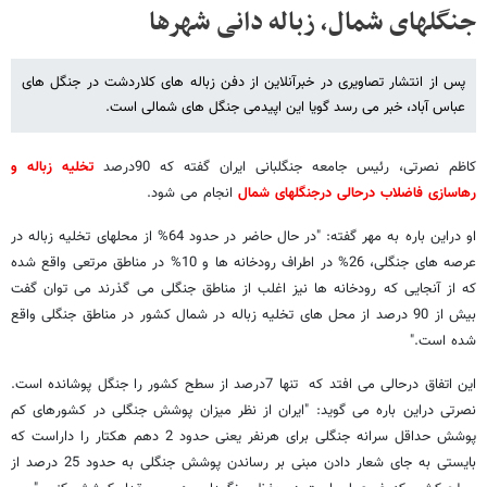
جنگلهای شمال، زباله دانی شهرها
پس از انتشار تصاویری در خبرآنلاین از دفن زباله های کلاردشت در جنگل های
عباس آباد، خبر می رسد گویا این اپیدمی جنگل های شمالی است.
کاظم نصرتی، رئیس جامعه جنگلبانی ایران گفته که 90درصد
تخلیه زباله و
رهاسازی فاضلاب درحالی درجنگلهای شمال
انجام می شود.
او دراین باره به مهر گفته: "در حال حاضر در حدود 64% از محلهای تخلیه زباله در
عرصه های جنگلی، 26% در اطراف رودخانه ها و 10% در مناطق مرتعی واقع شده
که از آنجایی که رودخانه ها نیز اغلب از مناطق جنگلی می گذرند می توان گفت
بیش از 90 درصد از محل های تخلیه زباله در شمال کشور در مناطق جنگلی واقع
شده است."
این اتفاق درحالی می افتد که تنها 7درصد از سطح کشور را جنگل پوشانده است.
نصرتی دراین باره می گوید: "ایران از نظر میزان پوشش جنگلی در کشورهای کم
پوشش حداقل سرانه جنگلی برای هرنفر یعنی حدود 2 دهم هکتار را داراست که
بایستی به جای شعار دادن مبنی بر رساندن پوشش جنگلی به حدود 25 درصد از