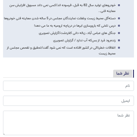
خودروهای تولید سال 82 به قبل، فرسوده اند/کسی نمی داند مسوول افزایش سن
معاینه فنی…
دسته‌گل محیط زیست وغفلت نمایندگان مجلس در 5 ساله شدن معاینه فنی خودروها
درس تلخی که بارورسازی ابرها در دریاچه ارومیه به ما می دهد!
جنگل های عباس آباد، زباله دانی کلاردشت/گزارش تصویری
زنده‌رود مُرد از بس‌که آب ندارد / گزارش تصویری
اتفاقات خطرناکی در کشور افتاده است که نمی شود گفت/تحقیق و تفحص مجلس از
محیط زیست
نظر شما