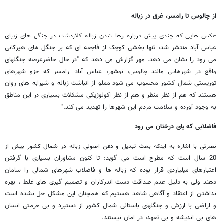
از چالوس تا رامسر، غرق در زباله
عکس هایی که چندی پیش درباره رها شدن زباله کلاردشت در جنگل های زیبای
عباس آباد منتشر شد، تنها بخشی کوچک از فاجعه ای که بر جنگل های هیرکانی
می رود را نشان می دهد. مهر گزارش می دهد که "در حال حاضرعرصه جنگلهای
واقع در شهرهایی مانند چالوس، نوشهر، عباس آباد، رامسر که جزو شهرهای
توریستی شمال کشور محسوب می شود مملو از انباشت زباله و شیرابه های روان
هستند که هم از نظر منظر و هم از نظر اکولوژیکی مشکلات بسیاری در این مناطق
به وجود آورده و سلامت مردم این شهرها را تهدید می کند."
فاضلابی که پای درختان می رود
نصرتی با اشاره به اینکه بحث تبدیل و دفن اصولی زباله در شمال کشور بیش از
20 سال است که مطرح است می گوید: تا کنون مشاوران بسیاری با گرفتن
اعتبارهای میلیاردی قرار بوده که زباله ها و فاضلاب شهرهای شمالی را سامان
دهند ولی به دلیل عدم صداقت دست اندرکاران و تصمیم گیری های غلط ، بهره
نداشتن از اعتقاد و آگاهی شاهد هستیم که همچنان این مشکل حل نشده است
و اراضی با ارزش و جنگلهای باستانی شمال کشور از دستبرد و بی حرمتی انسان
های بی اندیشه و بی تعهد، در امان نیستند.