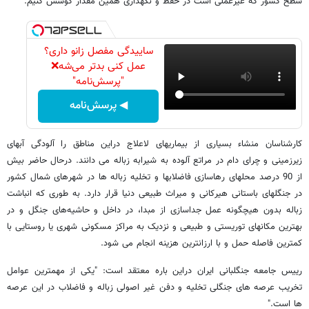
سطح کشور که غیرعملی است در حفظ و نگهداری همین مقدار کوشش کنیم."
ساییدگی مفصل زانو داری؟
عمل کنی بدتر می‌شه❌
"پرسش‌نامه"
◀ پرسش‌نامه
کارشناسان منشاء بسیاری از بیماریهای لاعلاج دراین مناطق را آلودگی آبهای
زیرزمینی و چرای دام در مراتع آلوده به شیرابه زباله می دانند. درحال حاضر بیش
از 90 درصد محلهای رهاسازی فاضلابها و تخلیه زباله ها در شهرهای شمال کشور
در جنگلهای باستانی هیرکانی و میراث طبیعی دنیا قرار دارد. به طوری که انباشت
زباله بدون هیچگونه عمل جداسازی از مبدا، در داخل و حاشیه‌های جنگل و در
بهترین مکانهای توریستی و طبیعی و نزدیک به مراکز مسکونی شهری یا روستایی با
کمترین فاصله حمل و با ارزانترین هزینه انجام می شود.
رییس جامعه جنگلبانی ایران دراین باره معتقد است: "یکی از مهمترین عوامل
تخریب عرصه های جنگلی تخلیه و دفن غیر اصولی زباله و فاضلاب در این عرصه
ها است."