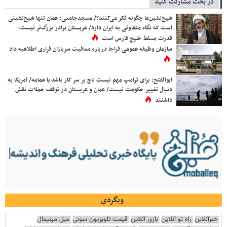
در بحث مشارکت کنید
شیخ‌نشین‌ها چگونه فکر می‌کنند؟/ مسجدجامعی: عمان تنها شیخ‌نشینی
است که نگاه متفاوتی به ایران دارد/ عربستان برادر بزرگ‌تر نیست؛
قدرت مسلط خلیج فارس است
سازمان وظیفه عمومی فراجا درباره معافیت سربازان فراری اطلاعیه داد
ابوالفتح: برای ترامپ مهم نیست تاج بر سر کار باشد یا عمامه/ آمریکا به
دنبال تغییر حکومت نیست/ عمان و عربستان در توقف حملات نقش
داشتند
وبگردی
خبرآنلاین
راه نو آنلاین
بازی آنلاین
قیمت تلویزیون سونی
مبل مینیمال