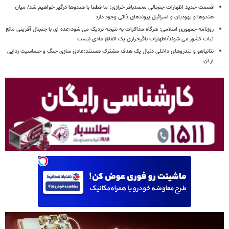
قسمت جدید اظهارات جنجالی محمدباقر خرازی؛ ما قطعا با هندوها درگیر خواهیم شد/ میان
هندوها و یهودیان و اسرائیل پیوندهای ذاتی وجود دارد
روزنامه جمهوری اسلامی: هرگاه مذاکرات به نتیجه نزدیک می شود،عده ای با جنجال آفرینی مانع
ثبات کشور می شوند/اظهارات باقرخرازی یک اتفاق عادی نیست
نتانیاهو و تندروهای داخلی دنبال یک هدف مشترک هستند:عادی سازی جنگ و حساسیت زدایی
از آن