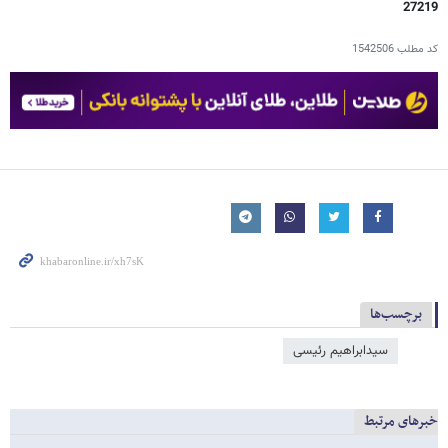
27219
کد مطلب
1542506
برچسب‌ها
سیدابراهیم رئیسی
خبرهای مرتبط