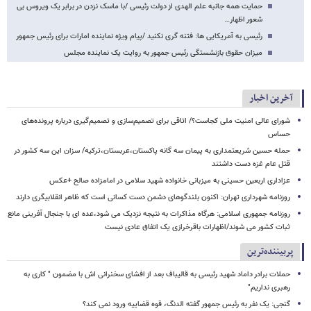
حمایت همه جانبه علم الهدی از دولت رئیسی /با ماسک نزدن در برابر یک ویروس بی
شعور اظهار…
رئیسی به آمریکایی ها: فتنه گری نکنید /پیام ویژه نماینده امارات برای رئیس جمهور
میزان حقوق بازنشستگی رئیس جمهور به روایت یک نماینده مجلس
آخرین اخبار
شورای عالی امنیت ملی کجاست؟/ اتاقی برای تصمیم‌سازی و تصمیم‌گیری درباره پرونده‌های
حساس
حمله حسین شریعتمداری به پیمان سه گانه پاکستان،عربستان،ترکیه/ سزان این سه کشور در
قتل عام غزه دست داشتند
عزاداری اربعین حسینی به میزبانی خانواده شهید سلامی در امامزاده صالح +عکس
روزنامه شهرداری تهران: اکنون بلندگوهای دشمن دست کسانی است که ظاهر انقلابیگری دارند
روزنامه جمهوری اسلامی: هرگاه مذاکرات به نتیجه نزدیک می شود،عده ای با جنجال آفرینی مانع
ثبات کشور می شوند/اظهارات باقرخرازی یک اتفاق عادی نیست
پربیننده‌ترین
حملات برادر داماد شهید رئیسی به قالیباف بعد از افشای سخنرانی اش با مضمون " کاری به
رهبری نداریم"
گنجی: یک نفر به رئیس جمهور گفته الدنگ، قوه قضاییه ورود نمی کند؟