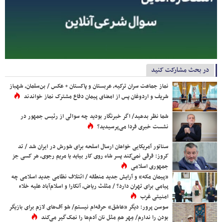
در بحث مشارکت کنید
نماز جماعت سران ترکیه، عربستان و پاکستان + عکس / بن‌سلمان، شهباز
شریف و اردوغان پس از امضای پیمان دفاع مشترک نماز خواندند
شما نظر بدهید/ اگر خبرنگار بودید چه سوالی از رئیس جمهور در
نشست خبری فردا می‌پرسیدید؟
سناتور آمریکایی خواهان ارسال اسلحه برای شورش در ایران شد / تد
کروز: فرقی نمی‌کند پسر شاه روی کار بیاید یا مریم رجوی، هر کسی جز
جمهوری اسلامی
«پیمان مکه» و آرایش جدید منطقه / ائتلاف نظامی جدید اسلامی چه
پیامی برای تهران دارد؟ / مثلث ریاض، آنکارا و اسلام‌آباد علیه خلاء
امنیتی غرب
سوسن پرور: دیگر «عاشق» حرفه‌ام نیستم/ شو آف‌های لازم برای بازیگر
بودن را ندارم/ مِهر هم مثل نان آدم‌ها را نمک‌گیر می‌کند