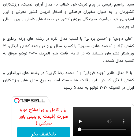
سید ابراهیم رئیسی در پیام تبریک خود خطاب به مدال آوران المپیک، ورزشکاران
کشورمان را به عنوان سفیران فرهنگی و افتخار آفرینان کشور معرفی و ابراز
امیدواری کرد موفقیت نمایندگان ورزش کشور در صحنه های داخلی و بین المللی
تداوم یابد.
"علی داودی" و "حسن یزدانی" با کسب مدال نقره در رشته های وزنه برداری و
کشتی آزاد و "محمد هادی ساروی" با کسب مدال برنز در رشته کشتی فرنگی، ۳
ورزشکار کشورمان هستند که در ادامه رقابت های المپیک ۲۰۲۰ توکیو موفق به
کسب مدال شدند .
با ۲ مدال طلای "جواد فروغی" و " محمد رضا گرایی" در رشته های تیراندازی و
کشتی فرنگی که در این رقابت ها بدست آمد، مجموع مدال های ورزشکاران
ایران در المپیک ۲۰۲۰ توکیو به عدد ۵ رسید.
ابزار کامل برای اصلاح مو و
صورت (قیمت رو ببینی باور
نمیکنی!)
باتخفیف بخر