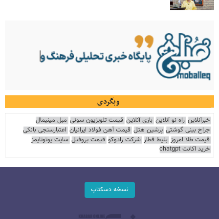
وبگردی
خبرآنلاین
راه نو آنلاین
بازی آنلاین
قیمت تلویزیون سونی
مبل مینیمال
جراح بینی گوشتی
پرشین هتل
قیمت آهن فولاد ایرانیان
اعتبارسنجی بانکی
قیمت طلا امروز
بلیط قطار
شرکت رادوکو
قیمت پروفیل
سایت یوتوتایمز
خرید اکانت chatgpt
نسخه دسکتاپ