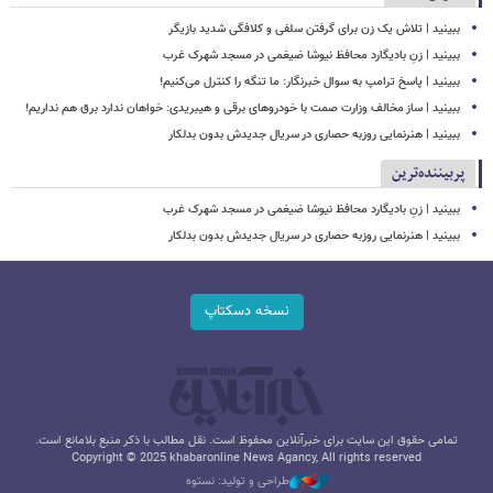
ببینید | تلاش یک زن برای گرفتن سلفی و کلافگی شدید بازیگر
ببینید | زنِ بادیگارد محافظ نیوشا ضیغمی در مسجد شهرک غرب
ببینید | پاسخ ترامپ به سوال خبرنگار: ما تنگه را کنترل می‌کنیم!
ببینید | ساز مخالف وزارت صمت با خودروهای برقی و هیبریدی: خواهان ندارد برق هم نداریم!
ببینید | هنرنمایی روزبه حصاری در سریال جدیدش بدون بدلکار
پربیننده‌ترین
ببینید | زنِ بادیگارد محافظ نیوشا ضیغمی در مسجد شهرک غرب
ببینید | هنرنمایی روزبه حصاری در سریال جدیدش بدون بدلکار
نسخه دسکتاپ
تمامی حقوق این سایت برای خبرآنلاین محفوظ است. نقل مطالب با ذکر منبع بلامانع است.
Copyright © 2025 khabaronline News Agancy, All rights reserved
طراحی و تولید: نستوه