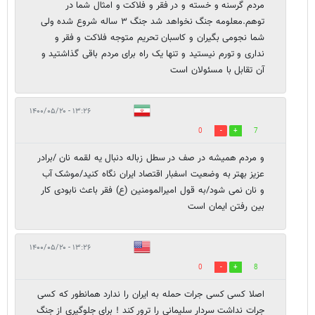
مردم گرسنه و خسته و در فقر و فلاکت و امثال شما در
توهم.معلومه جنگ نخواهد شد جنگ ۳ ساله شروع شده ولی
شما نجومی بگیران و کاسبان تحریم متوجه فلاکت و فقر و
نداری و تورم نیستید و تنها یک راه برای مردم باقی گذاشتید و
آن تقابل با مسئولان است
۱۳:۲۶ - ۱۴۰۰/۰۵/۲۰
0
7
و مردم همیشه در صف در سطل زباله دنبال یه لقمه نان /برادر
عزیز بهتر به وضعیت اسفبار اقتصاد ایران نگاه کنید/موشک آب
و نان نمی شود/به قول امیرالمومنین (ع) فقر باعث نابودی کار
بین رفتن ایمان است
۱۳:۲۶ - ۱۴۰۰/۰۵/۲۰
0
8
اصلا کسی کسی جرات حمله به ایران را ندارد همانطور که کسی
جرات نداشت سردار سلیمانی را ترور کند ! برای جلوگیری از جنگ