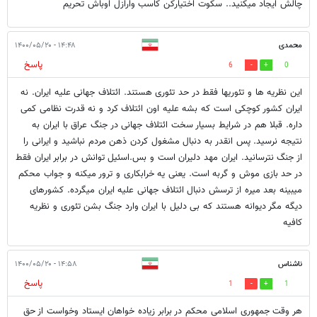
چالش ایجاد میکنید.. سکوت اختیارکن کاسب وارازل اوباش تحریم
محمدی
۱۴:۴۸ - ۱۴۰۰/۰۵/۲۰
پاسخ
6
0
این نظریه ها و تئوریها فقط در حد تئوری هستند. ائتلاف جهانی علیه ایران. نه
ایران کشور کوچکی است که بشه علیه اون ائتلاف کرد و نه قدرت نظامی کمی
داره. قبلا هم در شرایط بسیار سخت ائتلاف جهانی در جنگ عراق با ایران به
نتیجه نرسید. پس انقدر به دنبال مشغول کردن ذهن مردم نباشید و ایرانی را
از جنگ نترسانید. ایران مهد دلیران است و بس.اسئیل توانش در برابر ایران فقط
در حد بازی موش و گربه است. یعنی یه خرابکاری و ترور میکنه و جواب محکم
میبینه بعد میره از ترسش دنبال ائتلاف جهانی علیه ایران میگرده. کشورهای
دیگه مگر دیوانه هستند که بی دلیل با ایران وارد جنگ بشن تئوری و نظریه
کافیه
ناشناس
۱۴:۵۸ - ۱۴۰۰/۰۵/۲۰
پاسخ
1
1
هر ‌وقت جمهوری اسلامی محکم در برابر زیاده خواهان ایستاد وخواست از حق