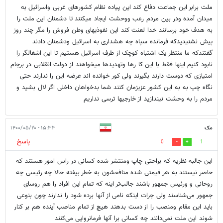
ملت برابر این جماعت دفاع کند این پیاده نظام کشورهای غربی واسرائیل به
میدان آمده ودر بین مردم رعب ووحشت ایجاد میکنند تا دشمنان این ملت را
به هدف خود برسانند خدا لعنت کند این نفوذیهای وطن فروش را مگر چند روز
پیش نشنیدیدکه فرمانده سپاه چه هشداری به اسرائیل ودشمنان دادند
گفتندکه ما منتظر یک اشتباه کوچک از طرف اسرائیل هستیم تا این اشغالگر را
نابود کنیم اینها فقط با این کا رها وتهدیدها میخواهند از دولت انقلابی در برجام
امتیازی که دوست دارند بگیرند ولی کور خوانده اند عرضه این را ندارند حتی
نگاه چپ به به این کشور عزیزمان کنند شما بدخواهان داخلی اگر لال بشید و
مردم را به وحشت نیندازید از خارجیها ترسی نداریم
مک
۱۵:۳۳ - ۱۴۰۰/۰۵/۲۰
پاسخ
0
1
این جالبه نظریه که براحتی چاپ ومنتشر شده کسانی در راس امور هستند که
حاصر نیستند به هر قیمتی شده منافعشون به خطر بیفته حالا چه رئیسی چه
روحانی و ورئیس جمهور باشند جالب‌تر اینه که تمام این افراد را هم روسای
جمهور می‌شناسند ولی جرات اینکه نامی از آنها برده شود را ندارند چون بنوعی
باید این مقام ومنصب را از دست بدهند هیچ از تمام مناصب آینده هم بر کنار
شوند این ملت نمی‌دانند چه کسانی برا آنها فرمانروایی می‌کنند