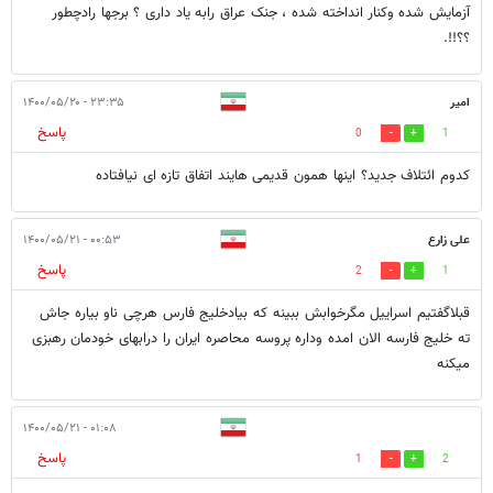
آزمایش شده وکنار انداخته شده ، جنک عراق رابه یاد داری ؟ برجها رادچطور
؟؟!!.
امیر
۲۳:۳۵ - ۱۴۰۰/۰۵/۲۰
پاسخ
0
1
کدوم ائتلاف جدید؟ اینها همون قدیمی هایند اتفاق تازه ای نیافتاده
علی زارع
۰۰:۵۳ - ۱۴۰۰/۰۵/۲۱
پاسخ
2
1
قبلاگفتیم اسراییل مگرخوابش ببینه که بیادخلیج فارس هرچی ناو بیاره جاش
ته خلیج فارسه الان امده وداره پروسه محاصره ایران را درابهای خودمان رهبزی
میکنه
۰۱:۰۸ - ۱۴۰۰/۰۵/۲۱
پاسخ
1
2