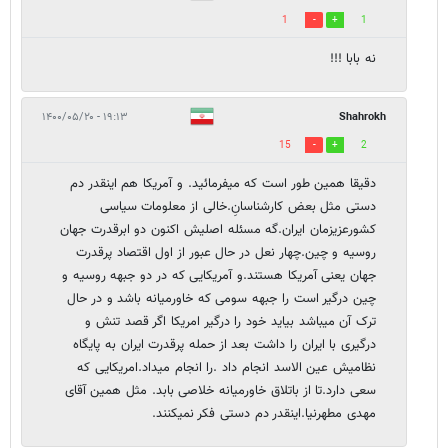
1
1
نه بابا !!!
۱۹:۱۳ - ۱۴۰۰/۰۵/۲۰
Shahrokh
15
2
دقیقا همین طور است که میفرمائید. و آمریکا هم اینقدر دم
دستی مثل بعض کارشناسانِ.خالی از معلومات سیاسی
کشورعزیزمان ایران.گه مسئله اصلیش اکنون دو ابرقدرت جهان
روسیه و چین.چهار نعل در حال عبور از اول اقتصاد پرقدرت
جهان یعنی آمریکا هستند.و آمریکایی که در دو جبهه روسیه و
چین درگیر است را جبهه سومی که خاورمیانه باشد و در حال
ترک آن میباشد بیاید خود را درگیر امریکا اگر قصد تنش و
درگیری با ایران را داشت بعد از حمله پرقدرت ایران به پایگاه
نظامیش عین الاسد انجام داد .را انجام میداد.امریکایی که
سعی دارد.تا از باتلاق خاورمیانه خلاصی بابد. مثل همین آقای
مهدی مطهرنیا.اینقدر دم دستی فکر نمیکنند.