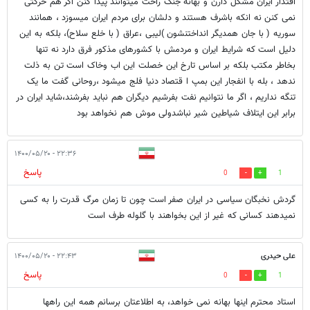
اقتدار ایران مشکل دارن و بهانه جنگ راحت میتوانند پیدا کنن اگر هم حرکتی
نمی کنن نه انکه باشرف هستند و دلشان برای مردم ایران میسوزد ، همانند
سوریه ( با جان همدیگر انداختنشون )لیبی ،عراق ( با خلع سلاح)، بلکه به این
دلیل است که شرایط ایران و مردمش با کشورهای مذکور فرق دارد نه تنها
بخاطر مکتب بلکه بر اساس تارخ این خصلت این اب وخاک است تن به ذلت
ندهد ، بله با انفجار این بمپ ا قتصاد دنیا فلج میشود ،روحانی گفت ما یک
تنگه نداریم ، اگر ما نتوانیم نفت بفرشیم دیگران هم نباید بفرشند،شاید ایران در
برابر این ایتلاف شیاطین شیر نباشدولی موش هم نخواهد بود
۲۲:۳۶ - ۱۴۰۰/۰۵/۲۰
پاسخ
0
1
گردش نخبگان سیاسی در ایران صفر است چون تا زمان مرگ قدرت را به کسی
نمیدهند کسانی که غیر از این بخواهند با گلوله طرف است
علی حیدری
۲۲:۴۳ - ۱۴۰۰/۰۵/۲۰
پاسخ
0
1
استاد محترم اینها بهانه نمی خواهد، به اطلاعتان برسانم همه این راهها