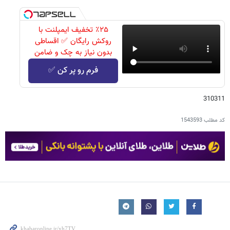
٪۲۵ تخفیف ایمپلنت با
روکش رایگان ✅ اقساطی
بدون نیاز به چک و ضامن
فرم رو پر کن ✅
310311
کد مطلب
1543593