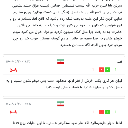
میزنن بابا لبنان حزب الله نیست فلسطین حماس نیست عراق حشدالشعبی
نیست و یمن انصرالله بابا همه حق زندگی دارن دست بردارید بجای مظلوم
نمایی کردن فکر این ملت بدبخت فلک زده باشید که الان افغانستانم ما رو با
این شرایطی که دارن مسخره می کنن عزت و شرف ما به خاطر بی فتری
حضرات به بد رفت چرا مثل کبک سرتون کردید تو برف خیال می کنید مردم
خوشو شادن به خدا سفره ها خالین مردم گرسنه هستن جواب خدا رو چی
میخواهید بدین البته اگه مسلمان هستید
امیر
۱۴:۲۵ - ۱۴۰۰/۰۵/۲۰
پاسخ
1
1
ایران هر کاری بکند اخرش از نظر اونها محکوم است پس بیخیالشون بشید و به
داخل کشور و مبارزه شدید با فساد داخلی توجه کنید
۱۴:۴۵ - ۱۴۰۰/۰۵/۲۰
پاسخ
1
1
لطفا اطهار نظرنفرمائید اگه نظر ندید سنگینتر هستی، با این نظرات پوچ فقط