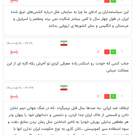
پاسخ
1
1
این سیاستمداران پر ادعای ما چرا به سازمان ملل درباره کشتی‌های غرق شده
ایران در طول چهار سال یا کمی بیشتر شکایت نمی برند ومقصر را اسراییل و
عربستان و انگلیس و سایر کشورها ی اروپایی بدانند
۲۲:۲۸ - ۱۴۰۰/۰۵/۲۰
پاسخ
0
1
جناب کسی که خودت رو اسکندر زاده معرفی کردی تو آخرش یکه کاره ای از این
مملکت میشی
۲۲:۳۴ - ۱۴۰۰/۰۵/۲۰
پاسخ
0
1
ایتلاف ضد ایرانی ،به صدها سال قبل برمیگردد ،که در جنگ جهانی دوم نشان
دادن و قسمتی از خاک ایران جدا کردن، و دشمنی و دندانهای خود را پنهان ودر
هر مقطعی بدلیلی یورش خودرا به تاخیر انداختن مثل زمان بردن منابع ،نفت و
سوه استفاده سپر کمونیستی ،،انان کاری به نوع حکومت ایران ندارن انها با