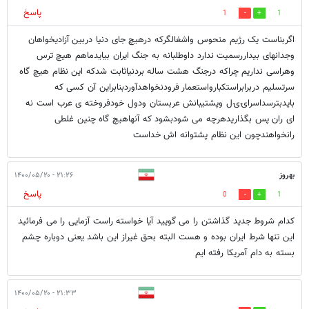
پاسخ
1
1
اگربناست یک رژیم منحوس واشغالگرکه درهیچ جای دنیا دربین آزادیخواهان
وجدانهای بیداررسمیت ندارد داوطلبانه به جنگ ایران بیایدماهم هیچ ترس
وهراسی نداریم چراکه درجنگ هشت ساله بردنیاثابت شدکه این نظام هیچ گاه
سرتسلیم دربرابراستکبارواستعمار فرودنخواهدآوردبنابراین آن کسی که
بایدبترسداسراۍۍل وپشتیبانش عربستان ودول خودفروخته ی عرب است نه
ای ران پس بگذاریدهرچه می شودبشود که آنهاهیچ گاه چنین غلطی
رانخواهندچون این نظام پشتوانه اش خداست
بهروز
۲۱:۲۶ - ۱۴۰۰/۰۵/۲۰
پاسخ
0
1
کدام شروط جدید گذاشتن را می گویید آیا خواسته راست آزمایی را می فرمائید
این تنها شرط ایران بوده و هست البته بحق غیراز این باشد یعنی دوباره چشم
بسته به دام آمریکا رفته ایم
۲۱:۳۳ - ۱۴۰۰/۰۵/۲۰