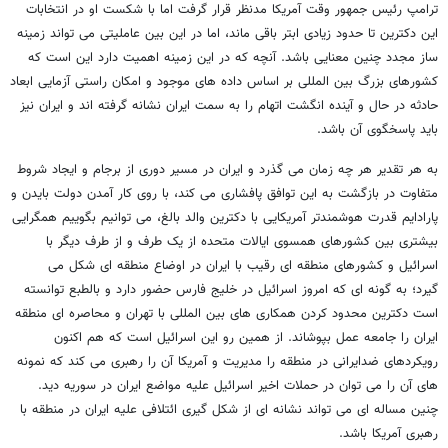
ترامپ رئیس جمهور وقت آمریکا مدنظر قرار گرفت اما با شکست او در انتخابات
این دکترین تا حدود زیادی ابتر باقی ماند، اما در این بین عاملیتی می تواند زمینه
ساز مجدد چنین معنایی باشد. آنچه که در این زمینه اهمیت دارد این است که
کشورهای بزرگ بین المللی بر اساس داده های موجود و امکان راستی آزمایی ابعاد
حادثه در حال و آینده انگشت اتهام را به سمت ایران نشانه گرفته اند و ایران نیز
باید پاسخگوی آن باشد.
به هر تقدیر هر چه زمان می گذرد و ایران در مسیر دوری از برجام و ایجاد شروط
متفاوت در بازگشت به این توافق پافشاری می کند، با روی کار آمدن دولت بایدن و
پارادایم قدرت هوشمندتر آمریکایی با دکترین والد بالغ، می توانیم بگوییم همگرایی
بیشتری بین کشورهای همسوی ایالات متحده از یک طرف و از طرف دیگر با
اسرائیل و کشورهای منطقه ای رقیب با ایران در اوضاع منطقه ای شکل می
گیرد؛ به گونه ای که امروز اسرائیل در خلیج فارس حضور دارد و بالطبع توانسته
است دکترین محدود کردن همکاری های بین المللی با تهران و محاصره ای منطقه
ایران را جامعه عمل بپوشاند. از همین رو این اسرائیل است که هم اکنون
رویکردهای ضدایرانی در منطقه را مدیریت و آمریکا آن را رهبری می کند که نمونه
های آن را می توان در حملات اخیر اسرائیل علیه مواضع ایران در سوریه دید.
چنین مساله ای می تواند نشانه ای از شکل گیری ائتلافی علیه ایران در منطقه با
رهبری آمریکا باشد.