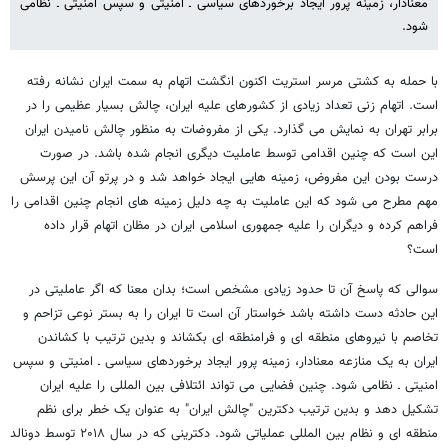
معنادار، زمینه پرور ایجاد برخوردهای سیاسی ـ امنیتی و سپس امنیتی ـ نظامی
شود.
با حمله به کشتی مرسر استریت اکنون انگشت اتهام به سمت ایران نشانه رفته
است. اتهام زنی تعداد زیادی از کشورهای علیه ایران، چالش بسیار عظیمی را در
برابر تهران به نمایش می گذارد. یکی از مفروضات به منظور چالش نامیدن ایران
این است که چنین اقدامی توسط عاملیت دیگری انجام شده باشد. در صورت
درست بودن این مفروض، زمینه هایی ایجاد خواهد شد و در پرتو آن این پرسش
مهم مطرح می شود که این عاملیت به چه دلیل زمینه های انجام چنین اقدامی را
فراهم کرده و دیگران را علیه جمهوری اسلامی ایران در مظان اتهام قرار داده
است؟
سوالی که پاسخ آن تا حدود زیادی مشخص است؛ بدان معنا که اگر عاملیتی در
این حادثه دست داشته باشد خواستار آن است تا ایران را به بستر نوعی تزاحم و
تخاصم با نیروهای منطقه ای و فرامنطقه ای بکشاند و بدین ترتیب با کشاندن
ایران به یک منازعه معنادار، زمینه پرور ایجاد برخوردهای سیاسی ـ امنیتی و سپس
امنیتی ـ نظامی شود. چنین فضایی می تواند ائتلافی بین المللی را علیه ایران
تشکیل دهد و بدین ترتیب دکترین "چالش ایران" به عنوان یک خطر برای نظم
منطقه ای و نظام بین المللی عملیاتی شود. دکترینی که در سال ۲۰۱۸ توسط دونالد