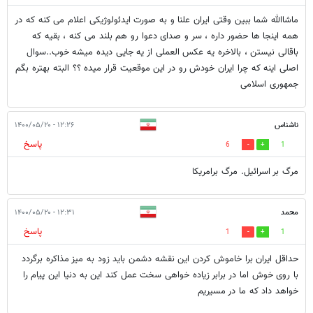
ماشاالله شما ببین وقتی ایران علنا و به صورت ایدئولوژیکی اعلام می کنه که در
همه اینجا ها حضور داره ، سر و صدای دعوا رو هم بلند می کنه ، بقیه که
باقالی نیستن ، بالاخره یه عکس العملی از یه جایی دیده میشه خوب..سوال
اصلی اینه که چرا ایران خودش رو در این موقعیت قرار میده ؟؟ البته بهتره بگم
جمهوری اسلامی
ناشناس
۱۲:۲۶ - ۱۴۰۰/۰۵/۲۰
پاسخ
6
1
مرگ بر اسرائیل. مرگ برامریکا
محمد
۱۲:۳۱ - ۱۴۰۰/۰۵/۲۰
پاسخ
1
1
حداقل ایران برا خاموش کردن این نقشه دشمن باید زود به میز مذاکره برگردد
با روی خوش اما در برابر زیاده خواهی سخت عمل کند این به دنیا این پیام را
خواهد داد که ما در مسیریم