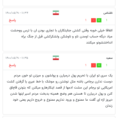
ناشناس
۱۱:۳۴ - ۱۴۰۰/۰۵/۲۰
پاسخ
1
1
اتفاقا خیلی خوبه وقتی کشتی جنایتکاران با تجاری بودن ان با ترس ووحشت
میاد دیگه حساب اومدن ناو و ناوشکن ولشکرکشی قبل از جنگ براه
انداختنشونو میکنند
سعید
۱۱:۳۵ - ۱۴۰۰/۰۵/۲۰
پاسخ
1
1
یک سری تو ایران با تحریم پول درمیارن و پولشون و میزنن تو خون مردم
دوست ندارن برجامی باشه مثل نوشتن رو موشک با خط عبری یا گرفتن کشت
امریکایی تو برجام این مشت ادمها از قصد اینکارهارو میکنن که بتونن قاچاق
کنن و پول دربیارن تا هستن هم وضع همینه بدبخت مردم اسیر اینها شدن
دیروز اژه ای گفت ما ممنوع و ورود نداریم ممنوع و خروج داریم یعنی خود
زندان