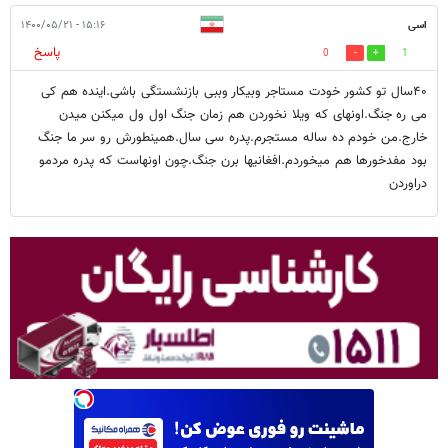
اسی
۱۵:۱۶ - ۱۴۰۰/۰۵/۲۱
پاسخ
0
1
۴۰سال تو کشور خودت مستاجر وبیکار وببی بازنشستگی باشی.اینده هم کی
می ره جنگ.اونهای که ویلا نخوردن هم زمان جنگ اول ول میکنن میدن
خارج.من خودم ده ساله مستجرم.پدره سی سال.همینطورش رو سر ما جنگ
بود مفدخورها هم میخوردم.افغانیها برن جنگ.چون اونهاست که پدره مردمو
دراوردن