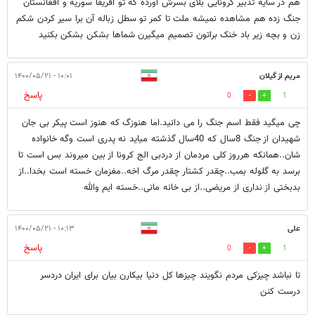
هم در سایه تدبیر کرونایی بلای بسرش آورده که تو آفریقا سوریه و افغانستان
جنگ زده هم مشاهده نمیشه ملت تا کمر تو سطل زباله آن برا سیر کردن شکم
زن و بچه زیر باد خنک براتون تصمیم میگیرن شماها بشکن بشکن بکنید
مریم از گیلان
۱۰:۰۱ - ۱۴۰۰/۰۵/۲۱
پاسخ
0
1
چی میگید فقط اسم جنگ را می دانید.اما هنوزگ که هنوز است پیکر بی جان
شهیدان از جنگ 8سال ‌که 40سال گذشته میاید نه پدری است وگه خانواده
شان..همانکه هرروز کلی مردمان از دردبی الج کرونا از بین میروند بس است تا
برسد به گلوله بمب..چقدر کشتار چقدر مرگ اخه..مغزمان خسته است بخدا..از
بدبختی از نداری از مریضی..از بی خانه مانی..خسته ایم والله
علی
۱۰:۱۳ - ۱۴۰۰/۰۵/۲۱
پاسخ
0
1
تا نباشد چیزکی مردم نگویند چیزها کل دنیا بیکارن بیان برای ایران دردسر
درست کنن