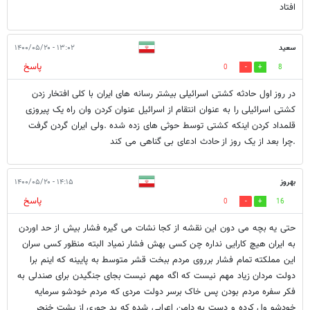
افتاد
سعید
۱۳:۰۲ - ۱۴۰۰/۰۵/۲۰
پاسخ
0
8
در روز اول حادثه کشتی اسرائیلی بیشتر رسانه های ایران با کلی افتخار زدن
کشتی اسرائیلی را به عنوان انتقام از اسرائیل عنوان کردن وان راه یک پیروزی
قلمداد کردن اینکه کشتی توسط حوثی های زده شده .ولی ایران گردن گرفت
.چرا بعد از یک روز از حادث ادعای بی گناهی می کند
بهروز
۱۴:۱۵ - ۱۴۰۰/۰۵/۲۰
پاسخ
0
16
حتی یه بچه می دون این نقشه از کجا نشات می گیره فشار بیش از حد اوردن
به ایران هیچ کارایی نداره چن کسی بهش فشار نمیاد البته منظور کسی سران
این مملکته تمام فشار برروی مردم ببخت قشر متوسط به پایینه که اینم برا
دولت مردان زیاد مهم نیست که اگه مهم نیست بجای جنگیدن برای صندلی به
فکر سفره مردم بودن پس خاک برسر دولت مردی که مردم خودشو سرمایه
خودشو ول کرده و دست به دامن اعرابی شده که بد جوری از پشت خنجر