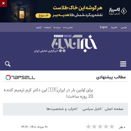
×
فارسی
العربية
English
تماس با ما
درباره ما
تبلیغات
آرشیو
پنجشنبه ۱۵ مرداد ۱۴۰۵
مطالب پیشنهادی
برای اولین بار در ایران🇮🇷 این دکتر کرم ترمیم کننده
23 روزه ساخت!
صفحه اصلی
اخبار سیاسی
احزاب و شخصیت‌ها
۲۰ مرداد ۱۴۰۰ - ۱۴:۱۹
۰ نفر