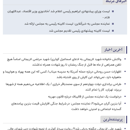
خبرهای مرتبط
لیست وزرای پیشنهادی ابراهیم رئیسی اعلام شد /خاندوزی وزیر اقتصاد، عبداللهیان
وزیر…
نماینده مجلس به خبرآنلاین: لیست کابینه رئیسی به مجلس ارائه شد
لیست کابینه پیشنهادی رئیسی تقدیم مجلس شد
آخرین اخبار
واکنش خانواده شهید لاریجانی به ادعای اسماعیل کوثری/ شهید مرتضی لاریجانی اساساً هیچ
تلفن همراهی از ماه ها قبل از جنگ رمضان تا روز شهادت همراه نداشتند
اظهارات حسن روحانی درباره حمله آمریکا به مدرسه میناب/ کسی که این همه پهپاد و هواپیما و
ماهواره دارد، نمی‌تواند این کارش از روی اشتباه باشد
طراحی براندازی دولت چهاردهم از سوی محمدباقر خرازی / یک اطلاعیه می‌دهیم همه از شهرها
بریزند تهران، کار را تمام کنند
درخواست یک نماینده مجلس از قالیباف درباره قانون مهریه
آیا بنزین گران می‌شود؟/ نماینده مجلس: در شرایط جنگی افزایش قیمت بنزین پیامدهای
گسترده اجتماعی و امنیتی خواهد داشت
پربیننده‌ترین
شهید علی لاریجانی چگونه ردیابی شد؟/ روایت سردار کوثری از نحوه شهادت دبیر شورای عالی