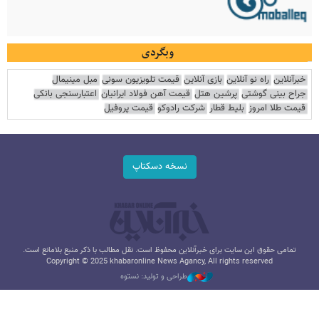
وبگردی
خبرآنلاین
راه نو آنلاین
بازی آنلاین
قیمت تلویزیون سونی
مبل مینیمال
جراح بینی گوشتی
پرشین هتل
قیمت آهن فولاد ایرانیان
اعتبارسنجی بانکی
قیمت طلا امروز
بلیط قطار
شرکت رادوکو
قیمت پروفیل
نسخه دسکتاپ
تمامی حقوق این سایت برای خبرآنلاین محفوظ است. نقل مطالب با ذکر منبع بلامانع است.
Copyright © 2025 khabaronline News Agancy, All rights reserved
طراحی و تولید: نستوه