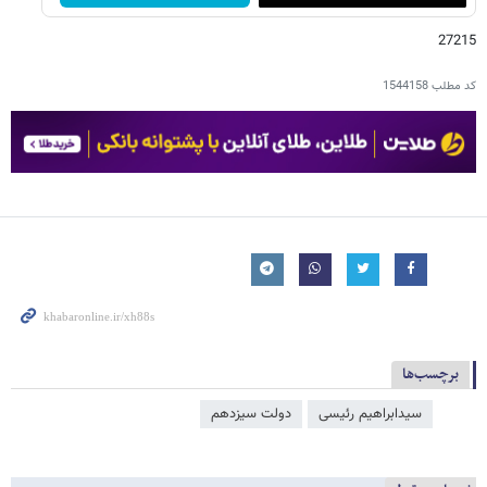
27215
کد مطلب
1544158
برچسب‌ها
سیدابراهیم رئیسی
دولت سیزدهم